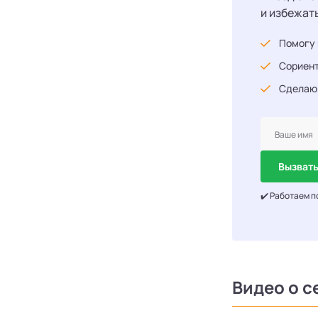
и избежат
Помогу 
Сориент
Сделаю
Вызвать
✔️ Работаем п
Видео о с