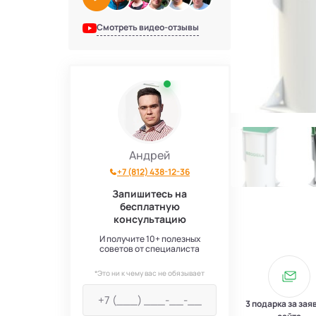
Смотреть видео-отзывы
Андрей
+7 (812) 438-12-36
Запишитесь на
бесплатную
консультацию
И получите 10+ полезных
советов от специалиста
*Это ни к чему вас не обязывает
3 подарка за зая