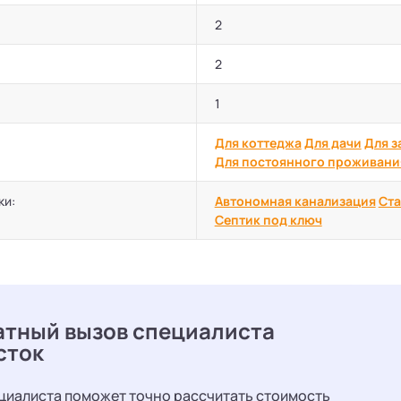
2
2
1
Для коттеджа
Для дачи
Для з
Для постоянного проживани
ки:
Автономная канализация
Ста
Септик под ключ
атный вызов специалиста
сток
циалиста поможет точно рассчитать стоимость