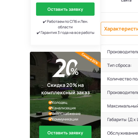
сайта
Оставить заявку
✔️ Работаем по СПб и Лен.
области
Характерист
✔️ Гарантия 3 года на все работы
Производител
Скидка 20%
Тип сброса:
Количество по
Скидка 20% на
комплексный заказ
Производител
Колодец
Максимальный
Канализация
Водоснабжение
Коммуникации
Габариты (Д х 
Оставить заявку
Обслуживание