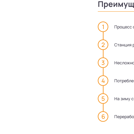
Преимуще
Процесс 
Станция 
Несложно
Потреблен
На зиму 
Перерабо