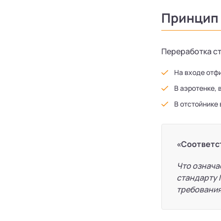
Принцип
Переработка ст
На входе отф
В аэротенке,
В отстойнике 
«Соответс
Что означа
стандарту 
требования