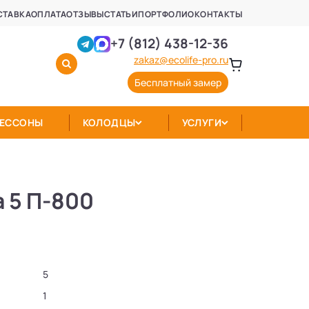
СТАВКА
ОПЛАТА
ОТЗЫВЫ
СТАТЬИ
ПОРТФОЛИО
КОНТАКТЫ
+7 (812) 438-12-36
zakaz@ecolife-pro.ru
Бесплатный замер
КЕССОНЫ
КОЛОДЦЫ
УСЛУГИ
 5 П-800
5
1