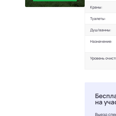
Краны:
Туалеты:
Душ/ванны:
Назначение:
Уровень очист
Беспл
на уча
Выезд спе