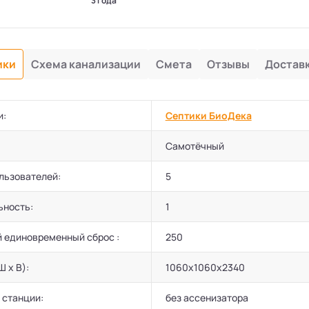
3 года
ики
Схема канализации
Смета
Отзывы
Достав
и:
Септики БиоДека
Самотёчный
льзователей:
5
ьность:
1
 единовременный сброс :
250
Ш х В):
1060х1060х2340
 станции:
без ассенизатора