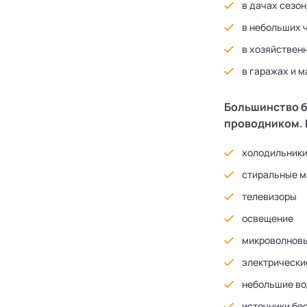
в дачах сезо
в небольших 
в хозяйствен
в гаражах и 
Большинство б
проводником. 
холодильник
стиральные 
телевизоры
освещение
микроволновы
электрически
небольшие во
источники бе