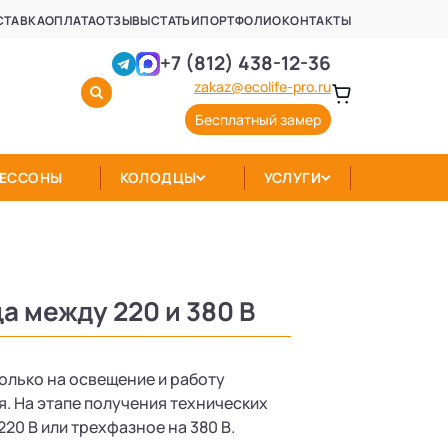
СТАВКА
ОПЛАТА
ОТЗЫВЫ
СТАТЬИ
ПОРТФОЛИО
КОНТАКТЫ
+7 (812) 438-12-36
zakaz@ecolife-pro.ru
Бесплатный замер
КЕССОНЫ
КОЛОДЦЫ
УСЛУГИ
а между 220 и 380 В
олько на освещение и работу
. На этапе получения технических
20 В или трехфазное на 380 В.