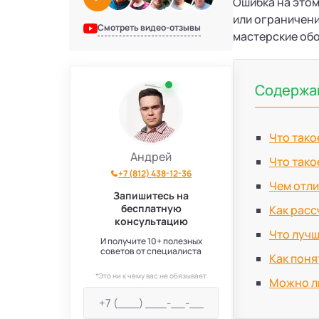
Ошибка на этом
или ограничени
Смотреть видео-отзывы
мастерские об
Содержан
Что тако
Андрей
Что тако
+7 (812) 438-12-36
Чем отл
Запишитесь на
бесплатную
Как рас
консультацию
Что лучш
И получите 10+ полезных
советов от специалиста
Как поня
*Это ни к чему вас не обязывает
Можно л