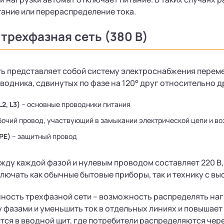
ание или перераспределение тока.
 трехфазная сеть (380 В)
ь представляет собой систему электроснабжения переме
водника, сдвинутых по фазе на 120° друг относительно д
L2, L3)
– основные проводники питания
бочий провод, участвующий в замыкании электрической цепи и во
PE)
– защитный провод
ду каждой фазой и нулевым проводом составляет 220 В, 
лючать как обычные бытовые приборы, так и технику с в
ность трехфазной сети – возможность распределять наг
 фазами и уменьшить ток в отдельных линиях и повышает
тся в вводной щит, где потребители распределяются чер