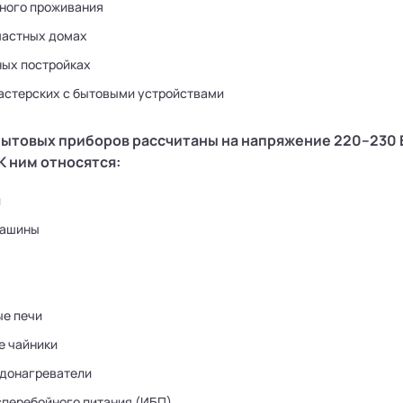
нного проживания
частных домах
ных постройках
мастерских с бытовыми устройствами
ытовых приборов рассчитаны на напряжение 220–230 
К ним относятся:
и
машины
е печи
е чайники
донагреватели
сперебойного питания (ИБП)