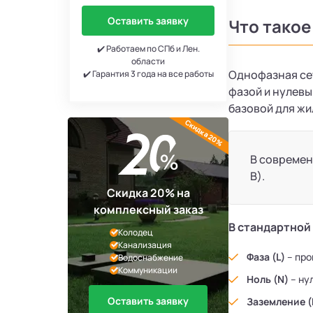
Оставить заявку
Что такое
✔️ Работаем по СПб и Лен.
области
Однофазная сет
✔️ Гарантия 3 года на все работы
фазой и нулевы
базовой для жи
Скидка 20%
В современ
В).
Скидка 20% на
комплексный заказ
В стандартной
Колодец
Канализация
Фаза (L)
– про
Водоснабжение
Коммуникации
Ноль (N)
– ну
Оставить заявку
Заземление (