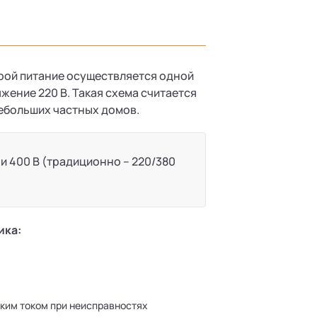
орой питание осуществляется одной
жение 220 В. Такая схема считается
небольших частных домов.
и 400 В (традиционно – 220/380
ика:
ким током при неисправностях