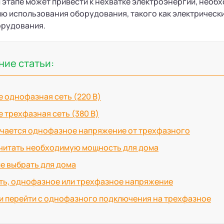
 этапе может привести к нехватке электроэнергии, необ
ю использования оборудования, такого как электрически
орудования.
ие статьи:
е однофазная сеть (220 В)
е трехфазная сеть (380 В)
ичается однофазное напряжение от трехфазного
считать необходимую мощность для дома
е выбрать для дома
ть, однофазное или трехфазное напряжение
и перейти с однофазного подключения на трехфазное