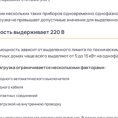
ии нескольких таких приборов одновременно однофазной
узка не превышает допустимые значения для выделенной
ость выдерживает 220 В
мощность зависит от выделенного лимита по технически
стных домах чаще всего выделяют от 5 до 15 кВт на одно
агрузка ограничивается несколькими факторами:
одного автоматического выключателя
дного кабеля
нтактных соединений
агрузкой на внутреннюю проводку
 нагрузки автомат отключает питание. В таких случаях 