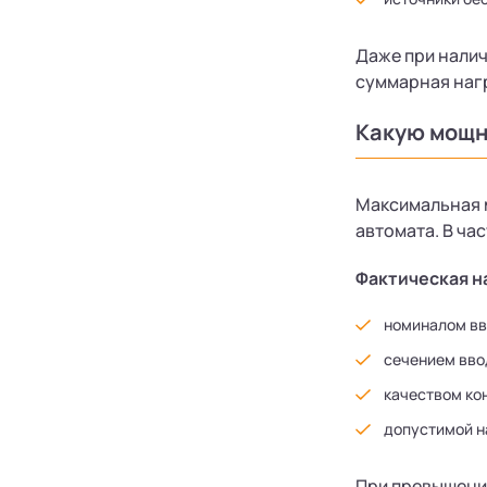
Даже при налич
суммарная нагр
Какую мощн
Максимальная 
автомата. В ча
Фактическая н
номиналом вв
сечением вво
качеством ко
допустимой н
При превышении