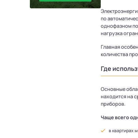
Электроэнергия
по автоматичес
однофазном по
нагрузка огра
Главная особен
количества про
Где исполь
Основные облас
находится на с
приборов.
Чаще всего од
в квартирах 