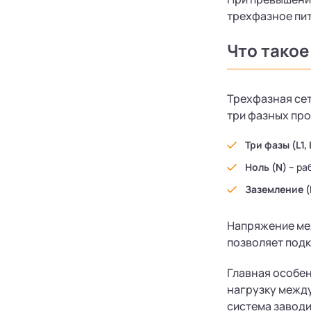
трехфазное пит
Что такое
Трехфазная сет
три фазных про
Три фазы (L1, 
Ноль (N)
– ра
Заземление (
Напряжение меж
позволяет подк
Главная особен
нагрузку между
система заводи