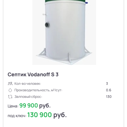
Септик Vodanoff S 3
Кол-во человек:
3
Производительность, м³/сут:
0.6
Залповый сброс:
130
99 900
руб.
Цена:
130 900
руб.
под ключ: