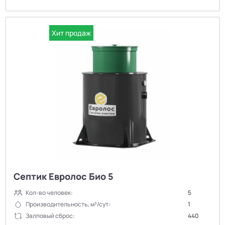
Хит продаж
Септик Евролос Био 5
Кол-во человек:
5
Производительность, м³/сут:
1
Залповый сброс:
440