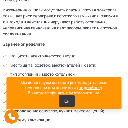
Инженерные ошибки могут быть опасны: плохая электрика
повышает риск перегрева и короткого замыкания, ошибки в
дымоходе и вентиляции нарушают работу отопления,
неправильная канализация дает засоры, запахи и сложное
обслуживание.
Заранее определите:
мощность электрического ввода;
место щита, розеток, выключателей и света;
тип отопления и место котельной;
Мы используем cookies и рекомендательные
мощность котла и схему отопления;
технологии для аналитики
(подробнее)
.
трассы труб отопления и водоснабжения;
Вы можете принять или отклонить их.
Ок
уклоны и ревизии канализации;
расположение санузлов, кухни и техпомещений;
систему вентиляции;