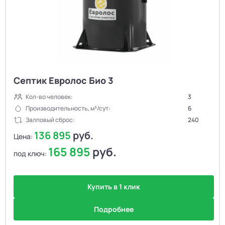
Септик Евролос Био 3
Кол-во человек:
3
Производительность, м³/сут:
6
Залповый сброс:
240
136 895
руб.
Цена:
165 895
руб.
под ключ:
Купить в 1 клик
Подробнее