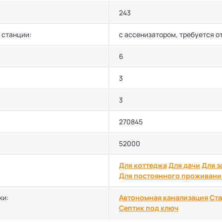
243
 станции:
с ассенизатором, требуется о
6
3
3
270845
52000
Для коттеджа
Для дачи
Для з
Для постоянного проживани
ки:
Автономная канализация
Ста
Септик под ключ