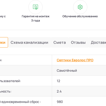
вку с
Гарантия на монтаж
Обучение обслуживанию
3 года
ики
Схема канализации
Смета
Отзывы
Достав
и:
Септики Евролос ПРО
Самотёчный
льзователей:
12
ьность:
2.4
 единовременный сброс :
980