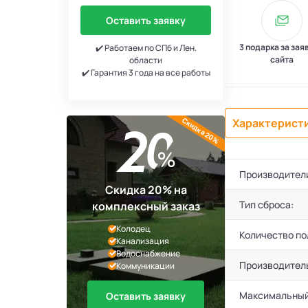
Оставить заявку
3 подарка за зая
✔️ Работаем по СПб и Лен.
сайта
области
✔️ Гарантия 3 года на все работы
Скидка 20%
Характерист
Производител
Скидка 20% на
Тип сброса:
комплексный заказ
Колодец
Количество по
Канализация
Водоснабжение
Производител
Коммуникации
Максимальный
Оставить заявку