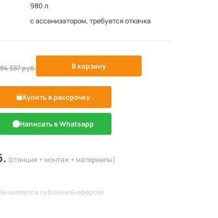
980 л
с ассенизатором, требуется откачка
-5%
В корзину
84 387
руб.
Купить в рассрочку
Написать в Whatsapp
б.
(станция + монтаж + материалы)
Не является публичной офертой