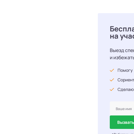
Беспл
на уча
Выезд спе
и избежат
Помогу 
Сориент
Сделаю
Вызвать