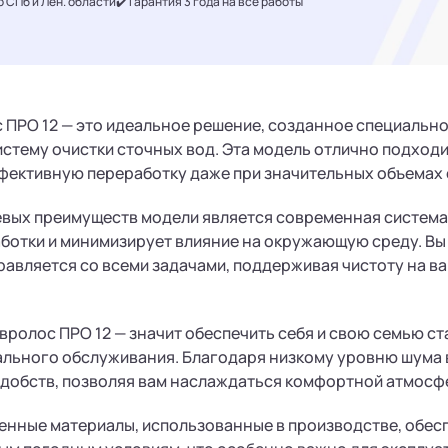
о СПб и Лен. области
✔️ Гарантия 3 года на все работы
 ПРО 12 — это идеальное решение, созданное специально
истему очистки сточных вод. Эта модель отлично подходи
фективную переработку даже при значительных объемах 
вых преимуществ модели является современная система 
ботки и минимизирует влияние на окружающую среду. Вы 
авляется со всеми задачами, поддерживая чистоту на ва
Евролос ПРО 12 — значит обеспечить себя и свою семью 
льного обслуживания. Благодаря низкому уровню шума в
добств, позволяя вам наслаждаться комфортной атмосфе
нные материалы, использованные в производстве, обесп