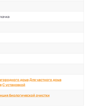
ткачка
агородного дома
Для частного дома
я
С установкой
нция биологической очистки