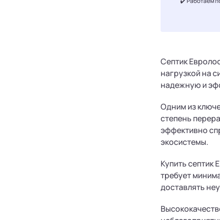
✔️ Работаем п
Септик Евролос
нагрузкой на с
надежную и эф
Одним из ключе
степень перера
эффективно спр
экосистемы.
Купить септик 
требует минима
доставлять неу
Высококачестве