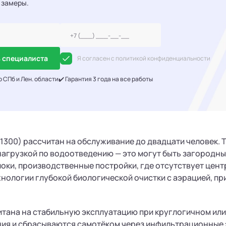
 замеры.
 специалиста
Я согласен с политикой конфиденциальности
о СПб и Лен. области
✔️ Гарантия 3 года на все работы
(1300) рассчитан на обслуживание до двадцати человек.
агрузкой по водоотведению — это могут быть загородны
оки, производственные постройки, где отсутствует цен
хнологии глубокой биологической очистки с аэрацией, п
тана на стабильную эксплуатацию при круглогичном или
ия и сбрасываются самотёком через инфильтрационные э