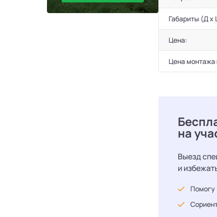
Габариты (Д х 
Цена:
Цена монтажа:
Беспл
на уча
Выезд спе
и избежат
Помогу 
Сориент