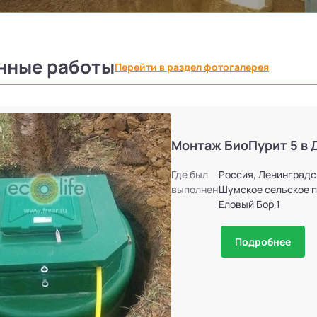
нные работы
Перейти в раздел фотогалерея
Монтаж БиоПурит 5 в 
Где был
Россия, Ленинградс
выполнен
Шумское сельское п
Еловый Бор 1
Подробнее