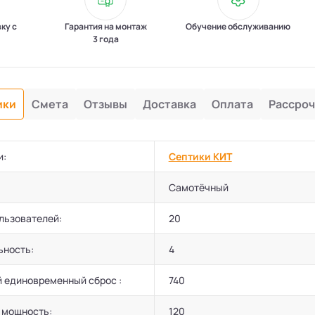
вку с
Гарантия на монтаж
Обучение обслуживанию
3 года
ики
Смета
Отзывы
Доставка
Оплата
Рассроч
и:
Септики КИТ
Самотёчный
льзователей:
20
ьность:
4
 единовременный сброс :
740
 мощность:
120