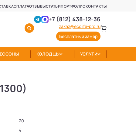
СТАВКА
ОПЛАТА
ОТЗЫВЫ
СТАТЬИ
ПОРТФОЛИО
КОНТАКТЫ
+7 (812) 438-12-36
zakaz@ecolife-pro.ru
Бесплатный замер
КЕССОНЫ
КОЛОДЦЫ
УСЛУГИ
(1300)
20
4