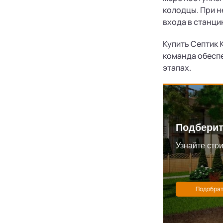
колодцы. При 
входа в станци
Купить Септик 
команда обеспе
этапах.
Подберит
Узнайте стои