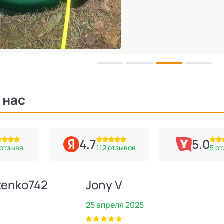
 нас
4.7
5.0
 отзыва
112 отзывов
5 о
tenko742
Jony V
25 апреля 2025