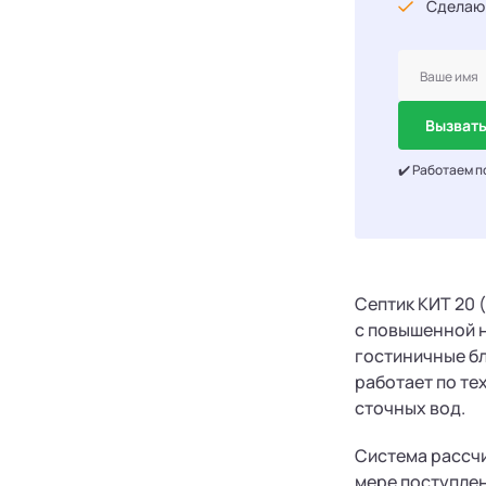
Сделаю
Вызвать
✔️ Работаем п
Септик КИТ 20 
с повышенной н
гостиничные бл
работает по те
сточных вод.
Система рассчи
мере поступлен