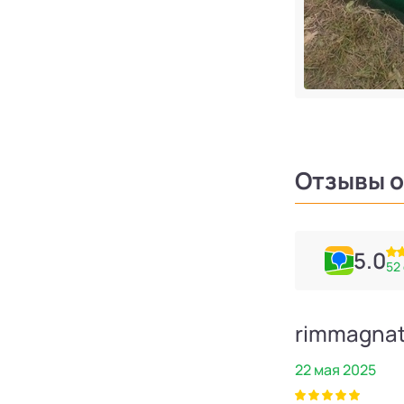
Отзывы о
5.0
52
Ольга Пустовойтова
rimmagna
20 мая 2025
22 мая 2025