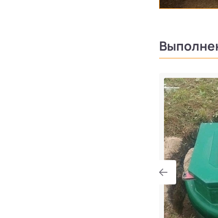
Выполне
тра 8 в поселке Симагино
градская область, Выборгский район,
сельское поселение, поселок