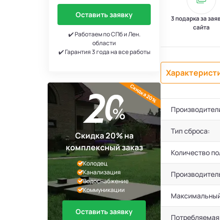
Оставить заявку
3 подарка за зая
сайта
✔️ Работаем по СПб и Лен.
области
✔️ Гарантия 3 года на все работы
Характерист
Скидка 20%
Производител
Тип сброса:
Скидка 20% на
комплексный заказ
Количество по
Колодец
Канализация
Производител
Водоснабжение
Коммуникации
Максимальный
Оставить заявку
Потребляемая