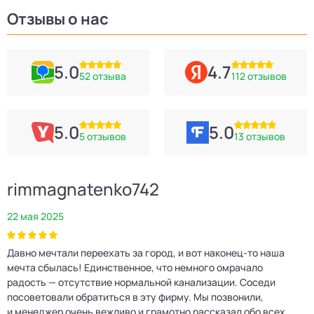
Отзывы о нас
5.0
4.7
52 отзыва
112 отзывов
5.0
5.0
5 отзывов
13 отзывов
rimmagnatenko742
22 мая 2025
2
Давно мечтали переехать за город, и вот наконец‑то наша
Р
мечта сбылась! Единственное, что немного омрачало
п
е
радость — отсутствие нормальной канализации. Соседи
Е
посоветовали обратиться в эту фирму. Мы позвонили,
о
и менеджер очень вежливо и грамотно рассказал обо всех
м