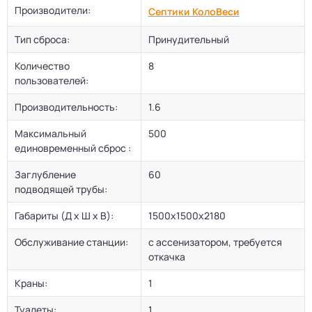
Производители:
Септики КолоВеси
Тип сброса:
Принудительный
Количество
8
пользователей:
Производительность:
1.6
Максимальный
500
единовременный сброс :
Заглубление
60
подводящей трубы:
Габариты (Д х Ш х В):
1500х1500х2180
Обслуживание станции:
с ассенизатором, требуется
откачка
Краны:
1
Туалеты:
1