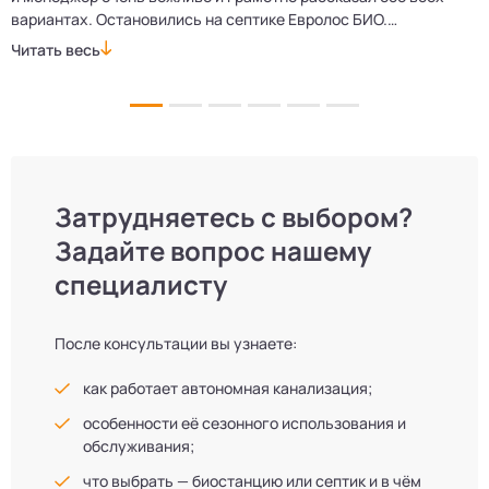
вариантах. Остановились на септике Евролос БИО.
п
Монтажники приехали вовремя, установили всё быстро
д
Читать весь
Ч
и аккуратно. Теперь в доме все удобства, нарадоваться
л
не можем!
Затрудняетесь с выбором?
Задайте вопрос нашему
специалисту
После консультации вы узнаете:
как работает автономная канализация;
особенности её сезонного использования и
обслуживания;
что выбрать — биостанцию или септик и в чём