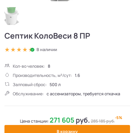
Септик КолоВеси 8 ПР
В наличии
Кол-во человек:
8
Производительность, м³/сут:
1.6
Залповый сброс:
500 л
Обслуживание:
с ассенизатором, требуется откачка
-5%
271 605
руб.
Цена станции:
285 185
руб.
В корзину