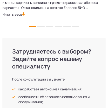
и менеджер очень вежливо и грамотно рассказал обо всех
м
вариантах. Остановились на септике Евролос БИО.
п
Монтажники приехали вовремя, установили всё быстро
д
Читать весь
Ч
и аккуратно. Теперь в доме все удобства, нарадоваться
л
не можем!
Затрудняетесь с выбором?
Задайте вопрос нашему
специалисту
После консультации вы узнаете:
как работает автономная канализация;
особенности её сезонного использования и
обслуживания;