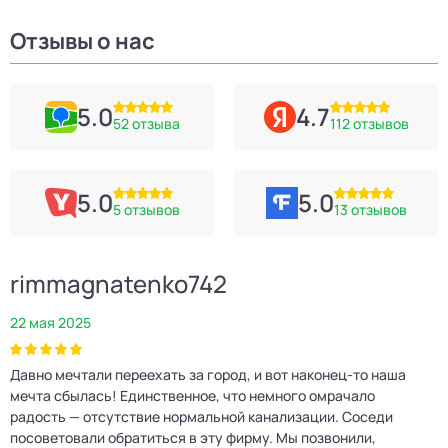
Отзывы о нас
5.0
4.7
52 отзыва
112 отзывов
5.0
5.0
5 отзывов
13 отзывов
rimmagnatenko742
22 мая 2025
2
Давно мечтали переехать за город, и вот наконец‑то наша
Р
мечта сбылась! Единственное, что немного омрачало
п
е
радость — отсутствие нормальной канализации. Соседи
Е
посоветовали обратиться в эту фирму. Мы позвонили,
о