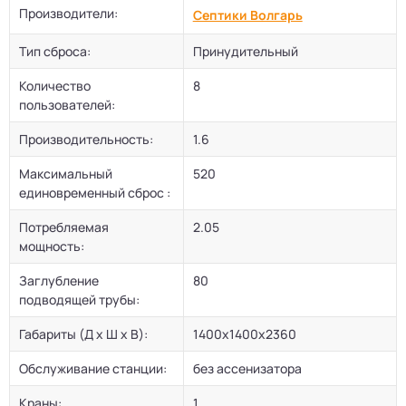
Производители:
Септики Волгарь
Тип сброса:
Принудительный
Количество
8
пользователей:
Производительность:
1.6
Максимальный
520
единовременный сброс :
Потребляемая
2.05
мощность:
Заглубление
80
подводящей трубы:
Габариты (Д х Ш х В):
1400х1400х2360
Обслуживание станции:
без ассенизатора
Краны:
1