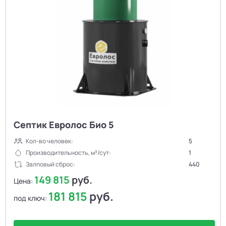
Септик Евролос Био 5
Кол-во человек:
5
Производительность, м³/сут:
1
Залповый сброс:
440
149 815
руб.
Цена:
181 815
руб.
под ключ: