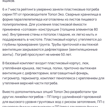
ящиков.
6 и 7 места рейтинга уверенно заняли пластиковые погреба
серии ПП от производителя Топол Эко. Сварные хранилища в
форме параллелепипеда изготовлены из листов пищевого
полипропилена. Для усиления пластиковой ёмкости
применена «сотовая» конструкция (толщина элементов 80
мм). Внутренние стены и потолок гладкие, их легко мыть и
поддерживать в чистоте. Пластиковый корпус утепляется до
глубины промерзания грунта. Трубы приточной и вытяжной
вентиляции закрываются дефлекторами (вентиляционные
зонты). Погреб прослужит не менее 50 лет.
В базовый комплект входит пластиковый корпус, люк,
утеплённая крышка, лестница, полки, приточно-вытяжная
вентиляция с дефлекторами, влагозащитный фонарь,
гигрометр, термометр, комплект пеноплекса с креплением для
утепления верхней части погреба.
Вместо дополнительных опций Топол Эко разработали три
других линейки погребов – ПП long с удлинённой горловиной
для высокого уровня грунтовых вод с риском затопления, ПП с
грузоподъёмным механизмом и ПП long с грузоподъёмным