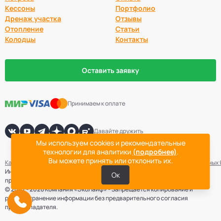
Кессоны
Портфолио
Дренаж участка
Отзывы
Отопление
Статьи
Колодцы
Контакты
Оставить заявку
Принимаем к оплате
Давайте дружить
Мы используем cookies и рекомендательные
технологии для аналитики
(подробнее)
.
Вы можете принять или отклонить их.
Карта сайта
Политика конфиденциальности
Согласие на обработку данных
Информация не является публичной офертой. Точная стоимость
Ок
проведения работ определяется после выезда специалиста компании.
© 2007 - 2026 Компания «ЭкоЛайф» - Запрещается копирование и
распространение информации без предварительного согласия
правообладателя.