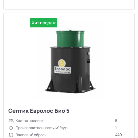
Хит продаж
Септик Евролос Био 5
Кол-во человек:
5
Производительность, м³/сут:
1
Залповый сброс:
440