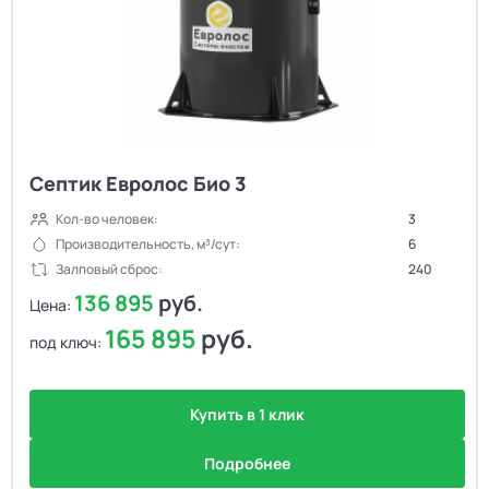
Септик Евролос Био 3
Кол-во человек:
3
Производительность, м³/сут:
6
Залповый сброс:
240
136 895
руб.
Цена:
165 895
руб.
под ключ:
Купить в 1 клик
Подробнее