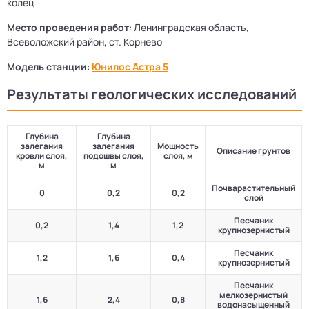
колец
Место проведения работ
: Ленинградская область,
Всеволожский район, ст. Корнево
Модель станции
:
Юнилос Астра 5
Результаты геологических исследований
Глубина
Глубина
залегания
залегания
Мощность
Описание грунтов
кровли слоя,
подошвы слоя,
слоя, м
м
м
Почварастительный
0
0,2
0,2
слой
Песчаник
0,2
1,4
1,2
крупнозернистый
Песчаник
1,2
1,6
0,4
крупнозернистый
Песчаник
мелкозернистый
1,6
2,4
0,8
водонасыщенный