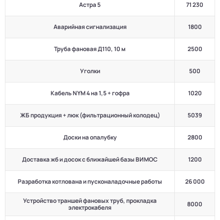
Астра 5
71 230
Аварийная сигнализация
1800
Труба фановая Д110, 10 м
2500
Уголки
500
Кабель NYM 4 на 1,5 + гофра
1020
ЖБ продукция + люк (фильтрационный колодец)
5039
Доски на опалубку
2800
Доставка жб и досок с ближайшей базы ВИМОС
1200
Разработка котлована и пусконаладочные работы
26 000
Устройство траншей фановых труб, прокладка
8000
электрокабеля