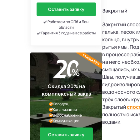
Оставить заявку
Закрытый
✔️ Работаем по СПб и Лен.
Закрытый спосо
области
галька, песок 
✔️ Гарантия 3 года на все работы
кольцо, внутрь
рытья ямы. Под
в процессе раб
Скидка 20%
на него необхо
смещались, их 
Швы, получивши
гидроизолиров
Скидка 20% на
водоносного сл
комплексный заказ
трёх слоёв: кр
Колодец
Закрытый
спос
Канализация
полностью иск
Водоснабжение
Коммуникации
водами.
Оставить заявку