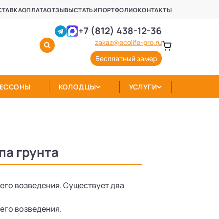
СТАВКА
ОПЛАТА
ОТЗЫВЫ
СТАТЬИ
ПОРТФОЛИО
КОНТАКТЫ
+7 (812) 438-12-36
zakaz@ecolife-pro.ru
Бесплатный замер
КЕССОНЫ
КОЛОДЦЫ
УСЛУГИ
па грунта
его возведения. Существует два
его возведения.