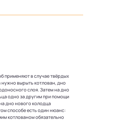
об применяют в случае твёрдых
а нужно вырыть котлован, дно
одоносного слоя. Затем на дно
ца одно за другим при помощи
 на дно нового колодца
том способе есть один нюанс:
амим котлованом обязательно