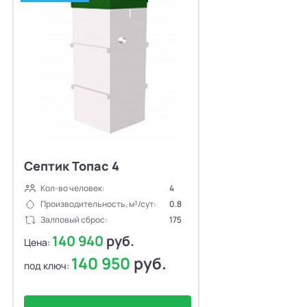
Септик Топас 4
Кол-во человек:
4
Производительность, м³/сут:
0.8
Залповый сброс:
175
140 940
руб.
Цена:
140 950
руб.
под ключ: