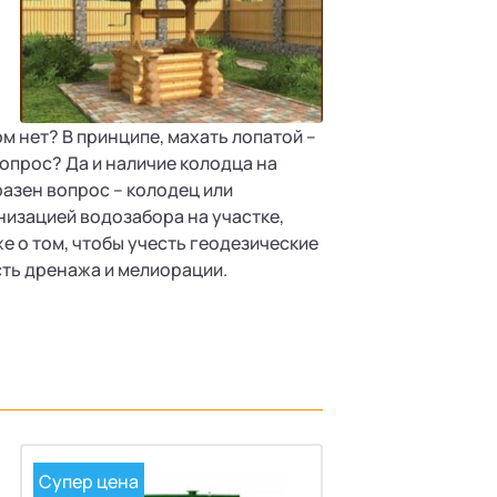
м нет? В принципе, махать лопатой –
вопрос? Да и наличие колодца на
азен вопрос – колодец или
изацией водозабора на участке,
е о том, чтобы учесть геодезические
сть дренажа и мелиорации.
Супер цена