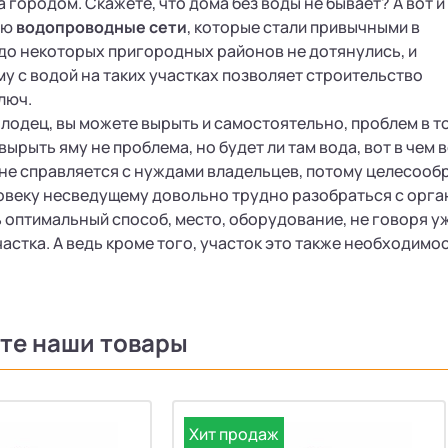
а городом. Скажете, что дома без воды не бывает? А вот и
ию
водопроводные сети
, которые стали привычными в
до некоторых пригородных районов не дотянулись, и
у с водой на таких участках позволяет строительство
люч.
олодец, вы можете вырыть и самостоятельно, проблем в то
вырыть яму не проблема, но будет ли там вода, вот в чем 
не справляется с нуждами владельцев, потому целесообр
веку несведущему довольно трудно разобраться с орган
 оптимальный способ, место, оборудование, не говоря уж
астка. А ведь кроме того, участок это также необходимо
те наши товары
Хит продаж