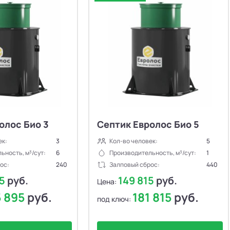
олос Био 3
Септик Евролос Био 5
ек:
3
Кол-во человек:
5
ьность, м³/сут:
6
Производительность, м³/сут:
1
ос:
240
Залповый сброс:
440
95
руб.
149 815
руб.
Цена:
5 895
руб.
181 815
руб.
под ключ: