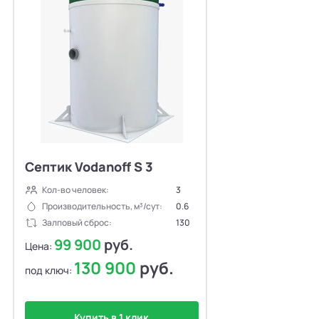
Септик Vodanoff S 3
Кол-во человек:
3
Производительность, м³/сут:
0.6
Залповый сброс:
130
99 900
руб.
Цена:
130 900
руб.
под ключ:
Купить в 1 клик