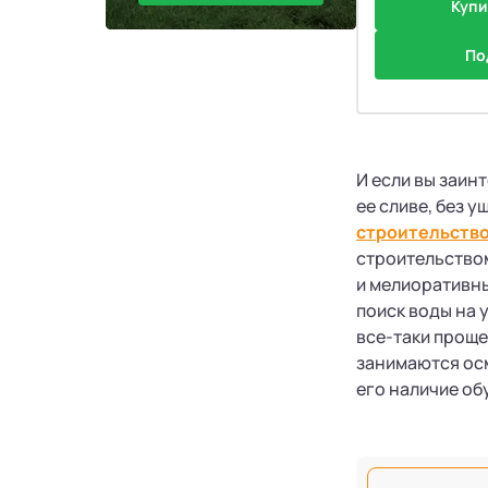
Купи
По
И если вы заин
ее сливе, без 
строительство
строительство
и мелиоративны
поиск воды на 
все-таки прощ
занимаются осм
его наличие о