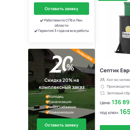
Оставить заявку
✔️ Работаем по СПб и Лен.
области
✔️ Гарантия 3 года на все работы
Скидка 20%
Септик Евр
Скидка 20% на
Кол-во челов
Производител
комплексный заказ
Залповый сбр
Колодец
136 8
Канализация
Цена:
Водоснабжение
16
под ключ:
Коммуникации
Оставить заявку