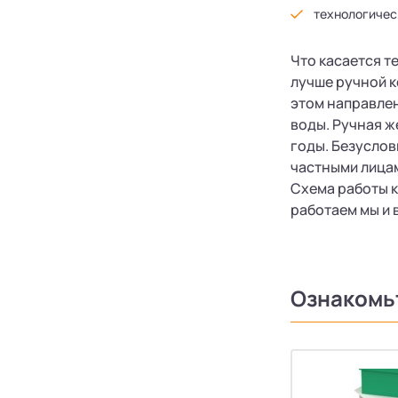
технологичес
Что касается т
лучше ручной к
этом направлен
воды. Ручная ж
годы. Безуслов
частными лицам
Схема работы к
работаем мы и 
Ознакомь