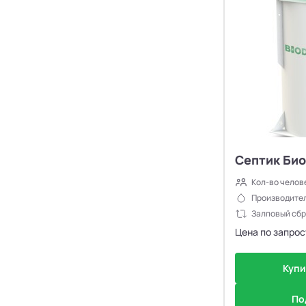
Септик Био
Кол-во челов
Производител
Залповый сбр
Цена по запрос
Купи
По