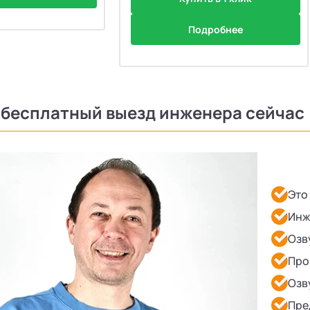
Подробнее
 бесплатный выезд инженера сейчас
Это
Инж
Озв
Про
Озв
Пре