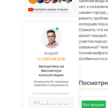
наличие воды з
нет, к сожален
Смотреть видео-отзывы
нашем городе, 
решить проблем
колодцев под к
Скажете, что к
может каждый, 
участке порою 
скважина? Чело
точнее выбрать
Андрей
особенности уч
+7 (812) 438-12-36
Запишитесь на
бесплатную
консультацию
Посмотри
И получите 10+ полезных
советов от специалиста
*Это ни к чему вас не обязывает
Хит продаж