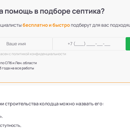
 помощь в подборе септика?
ециалисты
бесплатно и быстро
подберут для вас подход
ласен с политикой конфиденциальности
 по СПб и Лен. области
 3 года на все работы
и строительства колодца можно назвать его:
ь,
оступность,