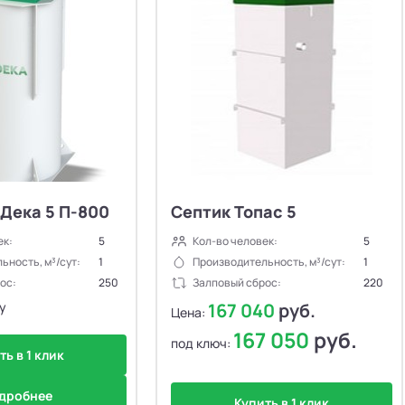
Дека 5 П-800
Септик Топас 5
ек:
5
Кол-во человек:
5
ьность, м³/сут:
1
Производительность, м³/сут:
1
ос:
250
Залповый сброс:
220
у
167 040
руб.
Цена:
167 050
руб.
под ключ:
ть в 1 клик
дробнее
Купить в 1 клик