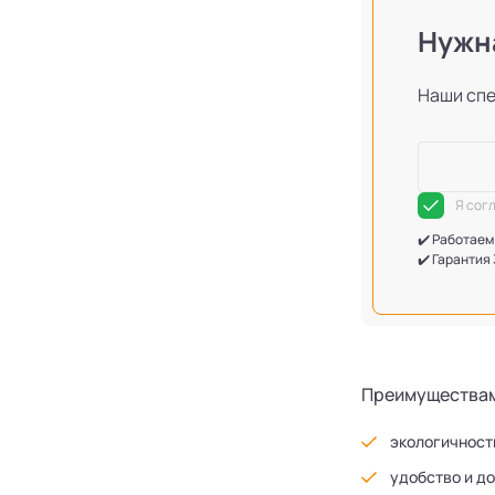
Нужна
Наши сп
Я сог
✔️ Работаем
✔️ Гарантия
Преимуществам
экологичност
удобство и д