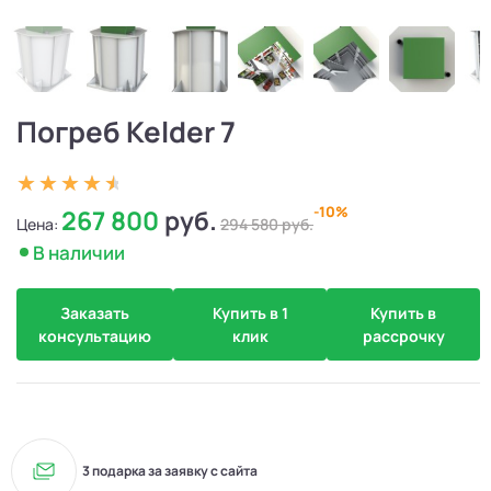
Погреб Kelder 7
-10%
267 800
руб.
Цена:
294 580
руб.
В наличии
Заказать
Купить в 1
Купить в
консультацию
клик
рассрочку
3 подарка за заявку с сайта