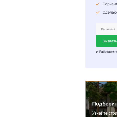
Сориент
Сделаю
Вызвать
✔️ Работаем п
Подберит
Узнайте стои