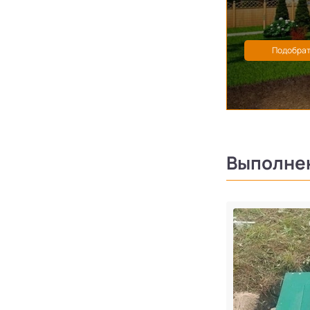
Выполне
тра 8 в поселке Симагино
градская область, Выборгский район,
сельское поселение, поселок