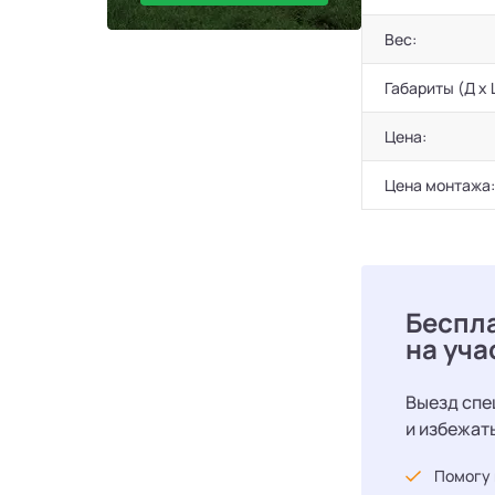
Вес:
Габариты (Д х 
Цена:
Цена монтажа:
Беспл
на уча
Выезд спе
и избежат
Помогу 