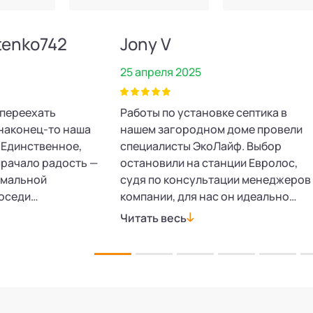
tenko742
Jony V
25 апреля 2025
 переехать
Работы по установке септика в
т наконец‑то наша
нашем загородном доме провели
 Единственное,
специалисты ЭкоЛайф. Выбор
мрачало радость —
остановили на станции Евролос,
рмальной
судя по консультации менеджеров
Соседи
компании, для нас он идеально
обратиться
подходит. Время установки и
Читать весь
ы позвонили,
консультаций было минимальным,
ень вежливо
всё прошло гладко, без нареканий,
сказал обо всех
хотя делали под Новый год. Септик
тановились
работает отлично, уже
олос БИО.
опробовали в действии.