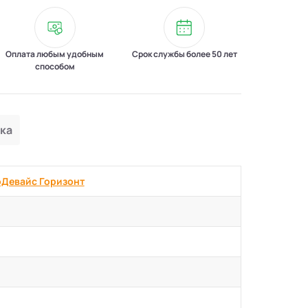
Оплата любым удобным
Срок службы более 50 лет
способом
ка
оДевaйс Горизонт