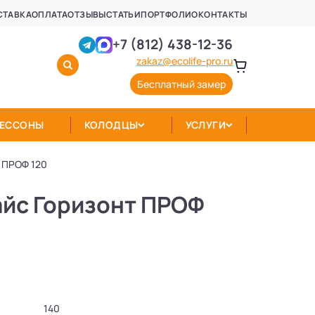
СТАВКА
ОПЛАТА
ОТЗЫВЫ
СТАТЬИ
ПОРТФОЛИО
КОНТАКТЫ
+7 (812) 438-12-36
zakaz@ecolife-pro.ru
Бесплатный замер
КЕССОНЫ
КОЛОДЦЫ
УСЛУГИ
 ПРОФ 120
айс Горизонт ПРОФ
140