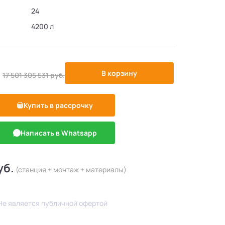
24
4200 л
-1322875%
.
В корзину
17 501 305 531
руб.
Купить в рассрочку
Написать в Whatsapp
уб.
(станция + монтаж + материалы)
Не является публичной офертой