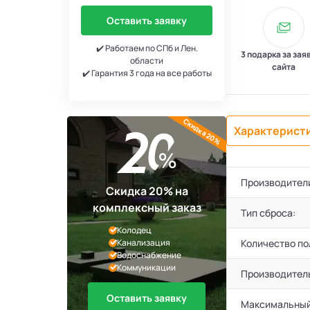
Оставить заявку
✔️ Работаем по СПб и Лен.
3 подарка за зая
области
сайта
✔️ Гарантия 3 года на все работы
Скидка 20%
Характерист
Производител
Скидка 20% на
комплексный заказ
Тип сброса:
Колодец
Канализация
Количество по
Водоснабжение
Коммуникации
Производител
Оставить заявку
Максимальный