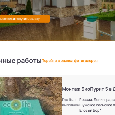
нные работы
Перейти в раздел фотогалерея
Монтаж БиоПурит 5 в 
Где был
Россия, Ленинградс
выполнен
Шумское сельское п
Еловый Бор 1