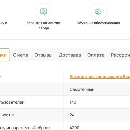
вку с
Гарантия на монтаж
Обучение обслуживанию
3 года
ики
Смета
Отзывы
Доставка
Оплата
Рассроч
и:
Автономная канализация Би
Самотёчный
льзователей:
140
ьность:
24
 единовременный сброс :
4200