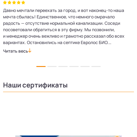
Давно мечтали переехать за город, и вот наконец‑то наша
Р
мечта сбылась! Единственное, что немного омрачало
п
е
радость — отсутствие нормальной канализации. Соседи
Е
посоветовали обратиться в эту фирму. Мы позвонили,
о
и менеджер очень вежливо и грамотно рассказал обо всех
м
вариантах. Остановились на септике Евролос БИО.
п
Монтажники приехали вовремя, установили всё быстро
д
Читать весь
Ч
и аккуратно. Теперь в доме все удобства, нарадоваться
л
не можем!
Наши сертификаты