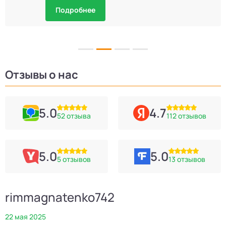
Подробнее
Отзывы о нас
5.0
4.7
52 отзыва
112 отзывов
5.0
5.0
5 отзывов
13 отзывов
rimmagnatenko742
22 мая 2025
2