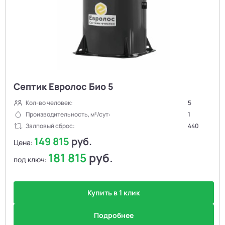
Септик Евролос Био 5
Кол-во человек:
5
Производительность, м³/сут:
1
Залповый сброс:
440
149 815
руб.
Цена:
181 815
руб.
под ключ:
Купить в 1 клик
Подробнее