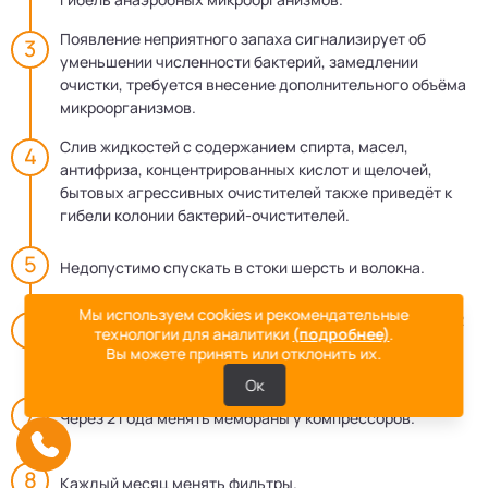
Появление неприятного запаха сигнализирует об
уменьшении численности бактерий, замедлении
очистки, требуется внесение дополнительного объёма
микроорганизмов.
Слив жидкостей с содержанием спирта, масел,
антифриза, концентрированных кислот и щелочей,
бытовых агрессивных очистителей также приведёт к
гибели колонии бактерий-очистителей.
Недопустимо спускать в стоки шерсть и волокна.
Мы используем cookies и рекомендательные
Регулярно проводить техобслуживание – 3–4 раза в 12
технологии для аналитики
(подробнее)
.
месяцев выкачивать ил, удалять непереработанные
Вы можете принять или отклонить их.
отходы.
Ок
Через 2 года менять мембраны у компрессоров.
Каждый месяц менять фильтры.