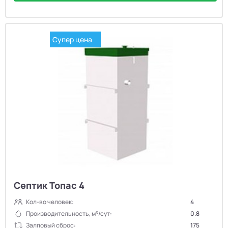
Супер цена
Септик Топас 4
Кол-во человек:
4
Производительность, м³/сут:
0.8
Залповый сброс:
175