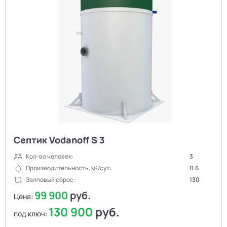
Септик Vodanoff S 3
Кол-во человек:
3
Производительность, м³/сут:
0.6
Залповый сброс:
130
99 900
руб.
Цена:
130 900
руб.
под ключ: