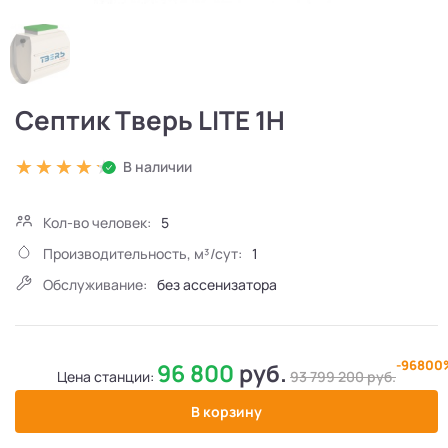
Септик Тверь LITE 1H
В наличии
Кол-во человек:
5
Производительность, м³/сут:
1
Обслуживание:
без ассенизатора
-96800
96 800
руб.
Цена станции:
93 799 200
руб.
В корзину