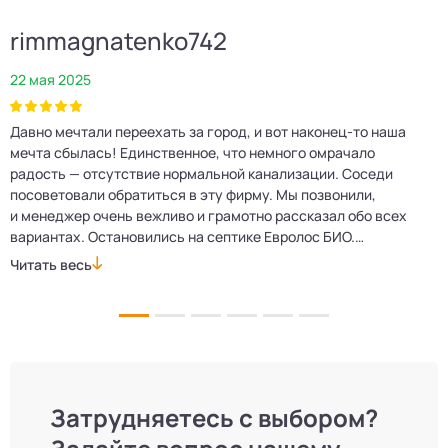
rimmagnatenko742
22 мая 2025
2
Давно мечтали переехать за город, и вот наконец‑то наша
Р
мечта сбылась! Единственное, что немного омрачало
п
е
радость — отсутствие нормальной канализации. Соседи
Е
посоветовали обратиться в эту фирму. Мы позвонили,
о
и менеджер очень вежливо и грамотно рассказал обо всех
м
вариантах. Остановились на септике Евролос БИО.
п
Монтажники приехали вовремя, установили всё быстро
д
Читать весь
Ч
и аккуратно. Теперь в доме все удобства, нарадоваться
л
не можем!
Затрудняетесь с выбором?