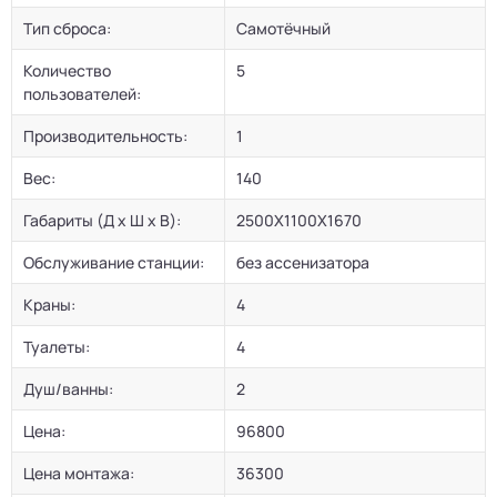
Тип сброса:
Самотёчный
Количество
5
пользователей:
Производительность:
1
Вес:
140
Габариты (Д х Ш х В):
2500Х1100Х1670
Обслуживание станции:
без ассенизатора
Краны:
4
Туалеты:
4
Душ/ванны:
2
Цена:
96800
Цена монтажа:
36300