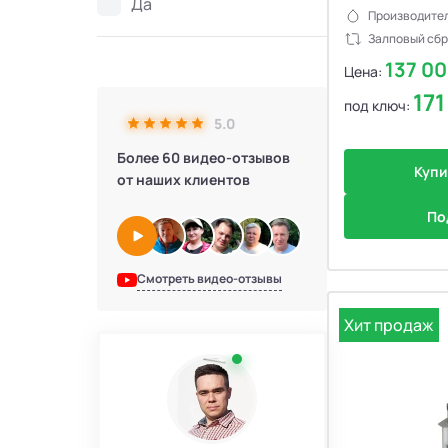
Да
Производител
Залповый сбр
137 0
Цена:
17
под ключ:
5.0
Более 60 видео-отзывов
Купи
от наших клиентов
По
Смотреть видео-отзывы
Хит продаж