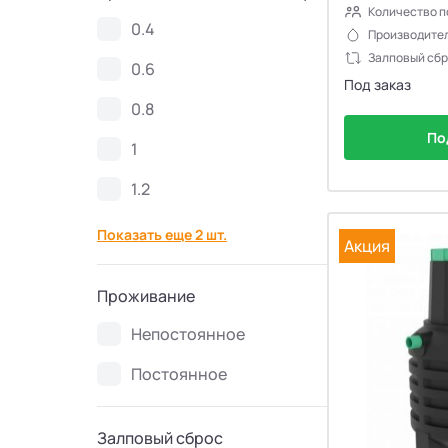
Количество п
Септики Спарта
0.4
21
Производител
Залповый сбр
0.6
Септики Zorde
34
Под заказ
0.8
Септики КолоВеси
28
По
1
1.2
Септики Евролос ПРО
11
Показать еще 2 шт.
Акция
Септики Гринлос
30
Проживание
Септики Эргобокс
7
Непостоянное
Септики Кристалл БИО
8
Постоянное
Септики Galay
6
Залповый сброс