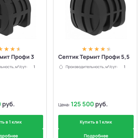
мит Профи 3
Септик Термит Профи 5,5
ьность, м³/сут:
1
Производительность, м³/сут:
1
0
руб.
125 500
руб.
Цена:
ть в 1 клик
Купить в 1 клик
дробнее
Подробнее