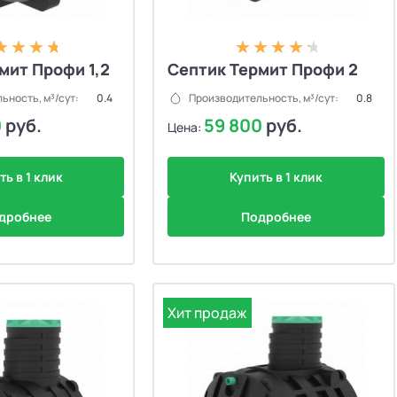
мит Профи 1,2
Септик Термит Профи 2
ьность, м³/сут:
0.4
Производительность, м³/сут:
0.8
0
руб.
59 800
руб.
Цена:
ть в 1 клик
Купить в 1 клик
дробнее
Подробнее
Хит продаж