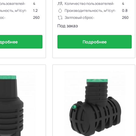
ользователей:
4
Количество пользователей:
4
ьность, м³/сут:
1.2
Производительность, м³/сут:
0.8
ос:
260
Залповый сброс:
260
Под заказ
дробнее
Подробнее