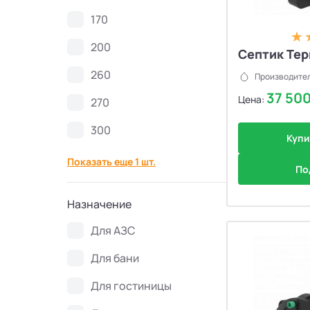
Септики Ново Эко
4
170
200
Септики Uni-Sep
10
Септик Тер
260
Производител
Септики Термит
5
37 50
Цена:
270
Септики VODANOFF
9
300
Купи
Показать еще 1 шт.
Септики Волгарь
14
По
Назначение
Септики Далос
6
Для АЗС
Септики КиБез
4
Для бани
Септики БиоПурит
5
Для гостиницы