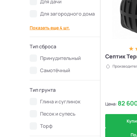
Для дачи
Септики Flotenk STA
13
Для загородного дома
Септики БиоДевaйс
39
Показать еще 4 шт.
Септики Топас-С
34
Тип сброса
Септики Оптима
30
Септик Тер
Принудительный
Производител
Самотёчный
Септики БиоДека
28
Септики Генезис
14
Тип грунта
Глина и суглинок
82 60
Цена:
Песок и супесь
Купи
Торф
По