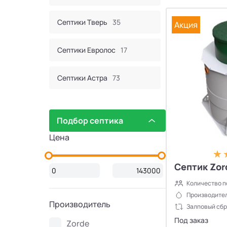
Септики Тверь
35
Акция
Септики Евролос
17
Септики Астра
73
Септик Евробион
60
Подбор септика
Септики КИТ
44
Цена
Септики Итал
16
Септик Zor
Количество п
Септики Bunker
2
Производител
Производитель
Залповый сбр
Септики Атлос
10
Под заказ
Zorde