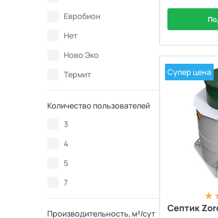
Евробион
Септики Топаэро
30
По
Нет
Септики АКС
10
Ново Эко
Септики SANI
4
Супер цена
Термит
Септики GEO
6
Количество пользователей
3
Септики Аэробокс
4
4
Септики БиоДача
7
5
Септики Колос
3
7
Септики Вортекс
50
Септик Zor
Производительность, м³/сут