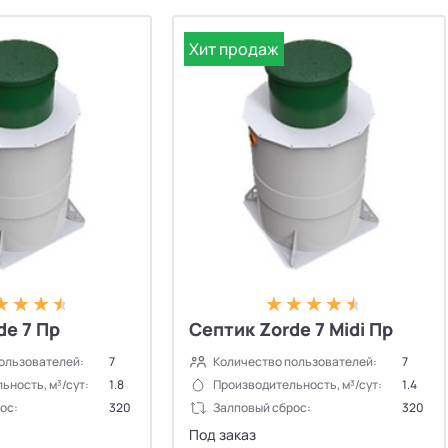
Хит продаж
de 7 Пр
Септик Zorde 7 Midi Пр
ользователей:
7
Количество пользователей:
7
ьность, м³/сут:
1.8
Производительность, м³/сут:
1.4
ос:
320
Залповый сброс:
320
Под заказ