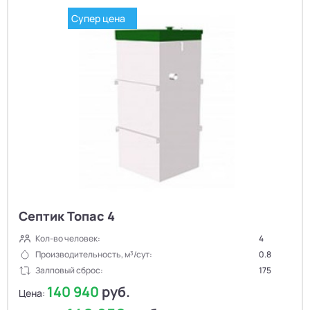
Супер цена
Септик Топас 4
Кол-во человек:
4
Производительность, м³/сут:
0.8
Залповый сброс:
175
140 940
руб.
Цена: