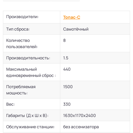
Производители:
Топас-С
Тип сброса:
Самотёчный
Количество
8
пользователей:
Производительность:
1.5
Максимальный
440
единовременный сброс :
Потребляемая
1500
мощность:
Вес:
330
Габариты (Д х Ш х В):
1630х1170х2400
Обслуживание станции:
без ассенизатора