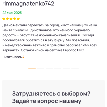
rimmagnatenko742
22 мая 2025
2
Давно мечтали переехать за город, и вот наконец‑то наша
Р
мечта сбылась! Единственное, что немного омрачало
п
е
радость — отсутствие нормальной канализации. Соседи
Е
посоветовали обратиться в эту фирму. Мы позвонили,
о
и менеджер очень вежливо и грамотно рассказал обо всех
м
вариантах. Остановились на септике Евролос БИО.
п
Монтажники приехали вовремя, установили всё быстро
д
Читать весь
Ч
и аккуратно. Теперь в доме все удобства, нарадоваться
л
не можем!
Затрудняетесь с выбором?
Задайте вопрос нашему