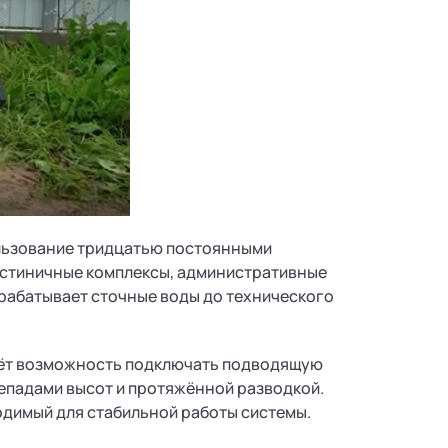
ользование тридцатью постоянными
гостиничные комплексы, административные
ерабатывает сточные воды до технического
аёт возможность подключать подводящую
ерепадами высот и протяжённой разводкой.
одимый для стабильной работы системы.