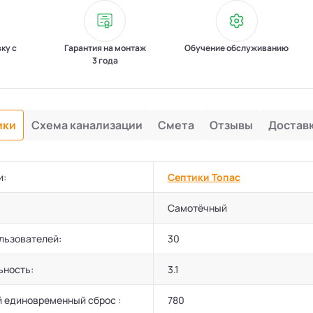
вку с
Гарантия на монтаж
Обучение обслуживанию
3 года
ики
Схема канализации
Смета
Отзывы
Достав
и:
Септики Топас
Самотёчный
льзователей:
30
ьность:
3.1
 единовременный сброс :
780