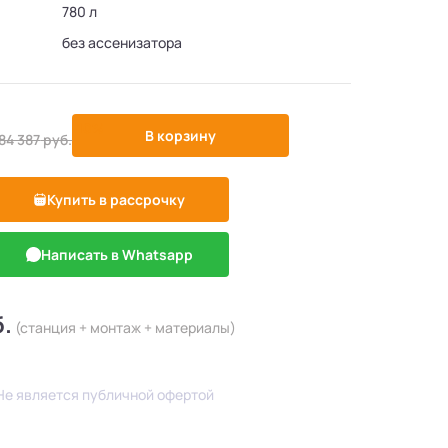
780 л
без ассенизатора
-10%
В корзину
84 387
руб.
Купить в рассрочку
Написать в Whatsapp
б.
(станция + монтаж + материалы)
Не является публичной офертой