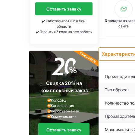
Оставить заявку
3 подарка за зая
✔️ Работаем по СПб и Лен.
сайта
области
✔️ Гарантия 3 года на все работы
Скидка 20%
Характерист
Производител
Скидка 20% на
Тип сброса:
комплексный заказ
Колодец
Количество по
Канализация
Водоснабжение
Производител
Коммуникации
Максимальный
Оставить заявку