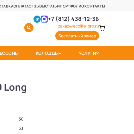
СТАВКА
ОПЛАТА
ОТЗЫВЫ
СТАТЬИ
ПОРТФОЛИО
КОНТАКТЫ
+7 (812) 438-12-36
zakaz@ecolife-pro.ru
Бесплатный замер
КЕССОНЫ
КОЛОДЦЫ
УСЛУГИ
0 Long
30
3.1