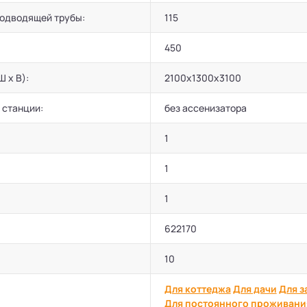
подводящей трубы:
115
450
Ш х В):
2100х1300х3100
 станции:
без ассенизатора
1
1
1
622170
10
Для коттеджа
Для дачи
Для з
Для постоянного проживани