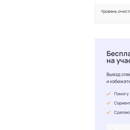
Уровень очист
Беспл
на уча
Выезд спе
и избежат
Помогу 
Сориент
Сделаю