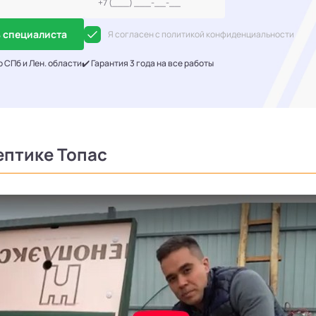
 специалиста
Я согласен с политикой конфиденциальности
о СПб и Лен. области
✔️ Гарантия 3 года на все работы
ептике Топас