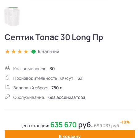
Септик Топас 30 Long Пр
В наличии
Кол-во человек:
30
Производительность, м³/сут:
3.1
Залповый сброс:
780 л
Обслуживание:
без ассенизатора
-10%
635 670
руб.
Цена станции:
699 237
руб.
В корзину