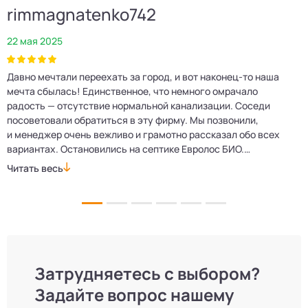
rimmagnatenko742
22 мая 2025
2
Давно мечтали переехать за город, и вот наконец‑то наша
Р
мечта сбылась! Единственное, что немного омрачало
п
е
радость — отсутствие нормальной канализации. Соседи
Е
посоветовали обратиться в эту фирму. Мы позвонили,
о
и менеджер очень вежливо и грамотно рассказал обо всех
м
вариантах. Остановились на септике Евролос БИО.
п
Монтажники приехали вовремя, установили всё быстро
д
Читать весь
Ч
и аккуратно. Теперь в доме все удобства, нарадоваться
л
не можем!
Затрудняетесь с выбором?
Задайте вопрос нашему