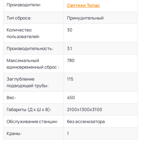
Производители:
Септики Топас
Тип сброса:
Принудительный
Количество
30
пользователей:
Производительность:
3.1
Максимальный
780
единовременный сброс :
Заглубление
115
подводящей трубы:
Вес:
450
Габариты (Д х Ш х В):
2100х1300х3100
Обслуживание станции:
без ассенизатора
Краны:
1