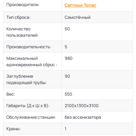
Производители:
Септики Топас
Тип сброса:
Самотёчный
Количество
50
пользователей:
Производительность:
5
Максимальный
980
единовременный сброс :
Заглубление
90
подводящей трубы:
Вес:
550
Габариты (Д х Ш х В):
2100х1300х3100
Обслуживание станции:
без ассенизатора
Краны:
1