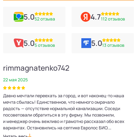
5.0
4.7
52 отзыва
112 отзывов
5.0
5.0
5 отзывов
13 отзывов
rimmagnatenko742
22 мая 2025
2
Давно мечтали переехать за город, и вот наконец‑то наша
Р
мечта сбылась! Единственное, что немного омрачало
п
е
радость — отсутствие нормальной канализации. Соседи
Е
посоветовали обратиться в эту фирму. Мы позвонили,
о
и менеджер очень вежливо и грамотно рассказал обо всех
м
вариантах. Остановились на септике Евролос БИО.
п
Монтажники приехали вовремя, установили всё быстро
д
Читать весь
Ч