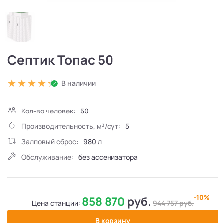
Септик Топас 50
В наличии
Кол-во человек:
50
Производительность, м³/сут:
5
Залповый сброс:
980 л
Обслуживание:
без ассенизатора
-10%
858 870
руб.
Цена станции:
944 757
руб.
В корзину