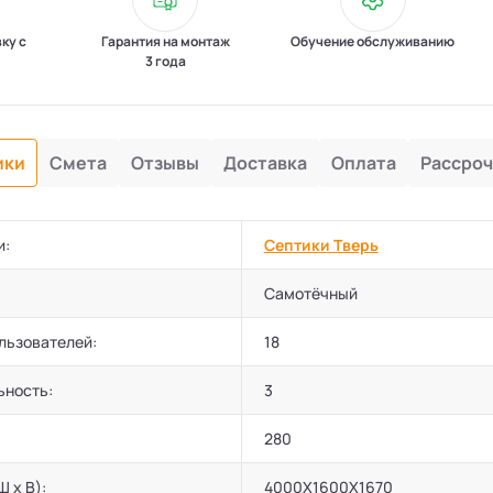
вку с
Гарантия на монтаж
Обучение обслуживанию
3 года
ики
Смета
Отзывы
Доставка
Оплата
Рассроч
и:
Септики Тверь
Самотёчный
льзователей:
18
ьность:
3
280
Ш х В):
4000Х1600Х1670