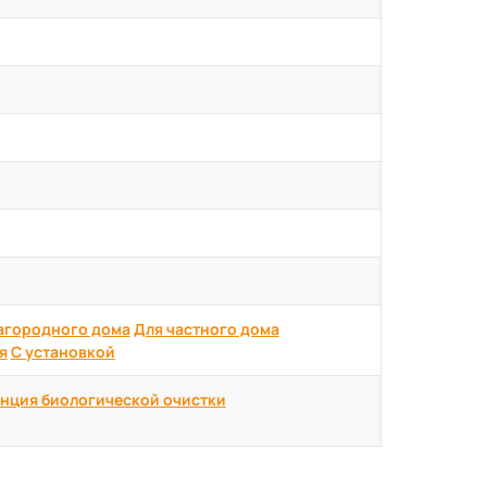
агородного дома
Для частного дома
я
С установкой
нция биологической очистки