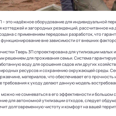
П – это надёжное оборудование для индивидуальной пер
 коттеджей и загородных резиденций, рассчитанное на 
здана с применением передовых разработок, что гаран
 функционирование вне зависимости от внешних факторо
очистки Тверь 3П спроектирована для утилизации малых и
ым решением для проживания семьи. Система гарантируе
ботанную воду для орошения садов или других хозяйст
риродных ресурсов и сохранению окружающей среды. Сеп
жавчине, материалов, что обеспечивает его прочность и
 требования к уходу делают данную модель востребова
, можно не сомневаться в его эффективности и большом с
ие для автономной утилизации отходов, следует обдум
чит долговременную чистоту и комфорт на вашей террит