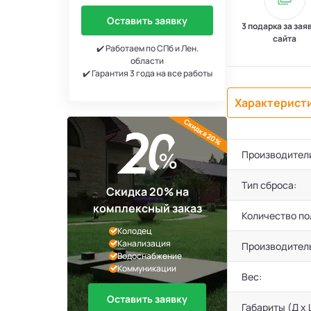
Оставить заявку
3 подарка за зая
сайта
✔️ Работаем по СПб и Лен.
области
✔️ Гарантия 3 года на все работы
Характерист
Скидка 20%
Производител
Тип сброса:
Скидка 20% на
комплексный заказ
Количество по
Колодец
Канализация
Производител
Водоснабжение
Коммуникации
Вес:
Оставить заявку
Габариты (Д х 