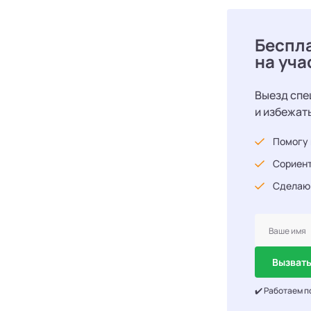
Беспл
на уча
Выезд спе
и избежат
Помогу 
Сориент
Сделаю
Вызвать
✔️ Работаем п