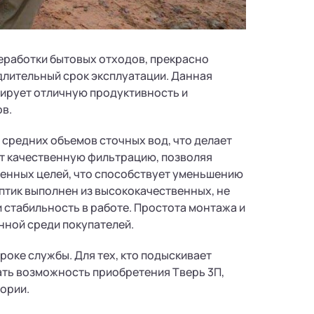
еработки бытовых отходов, прекрасно
длительный срок эксплуатации. Данная
тирует отличную продуктивность и
в.
 средних объемов сточных вод, что делает
т качественную фильтрацию, позволяя
венных целей, что способствует уменьшению
тик выполнен из высококачественных, не
 стабильность в работе. Простота монтажа и
нной среди покупателей.
роке службы. Для тех, кто подыскивает
ать возможность приобретения Тверь 3П,
ории.