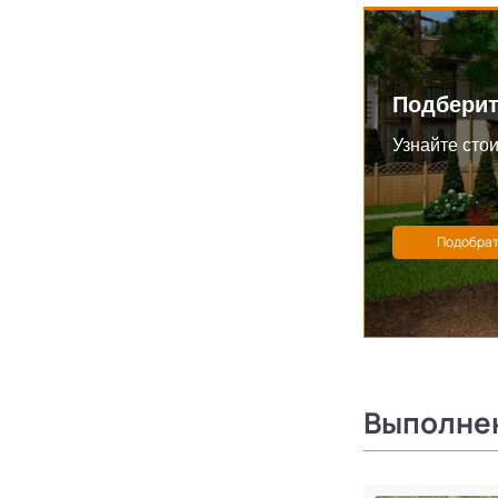
Подберит
Узнайте стои
Выполне