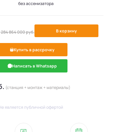
без ассенизатора
-358400%
В корзину
1 284 864 000
руб.
Купить в рассрочку
Написать в Whatsapp
б.
(станция + монтаж + материалы)
Не является публичной офертой