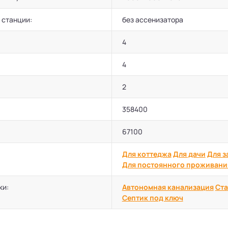
 станции:
без ассенизатора
4
4
2
358400
67100
Для коттеджа
Для дачи
Для з
Для постоянного проживани
ки:
Автономная канализация
Ста
Септик под ключ