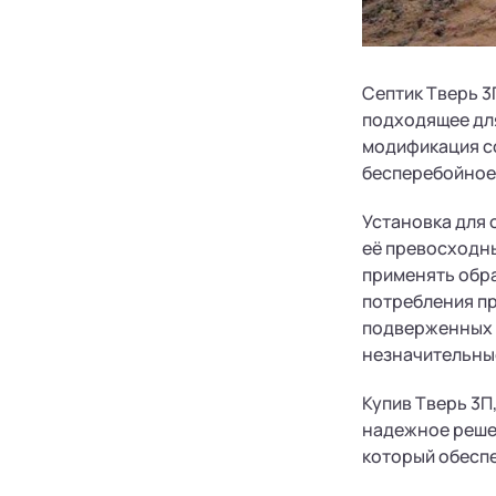
Септик Тверь 3
подходящее для
модификация со
бесперебойное
Установка для 
её превосходн
применять обра
потребления п
подверженных р
незначительные
Купив Тверь 3П
надежное решен
который обеспе