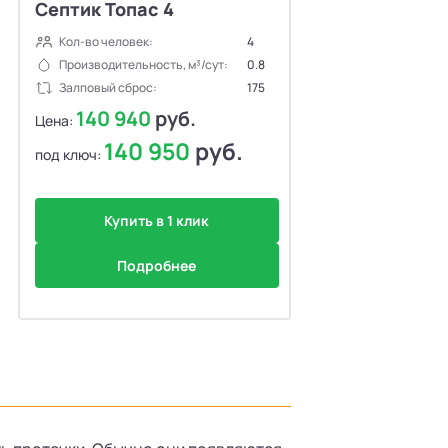
Септик Топас 4
Кол-во человек:
4
Производительность, м³/сут:
0.8
Залповый сброс:
175
140 940
руб.
Цена:
140 950
руб.
под ключ:
Купить в 1 клик
Подробнее