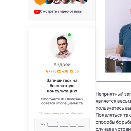
Смотреть видео-отзывы
Андрей
+7 (812) 438-12-36
Запишитесь на
бесплатную
консультацию
Неприятный зап
И получите 10+ полезных
является весьм
советов от специалиста
пользуетесь в
*Это ни к чему вас не обязывает
Появляться так
способы борьбы
случаев устран