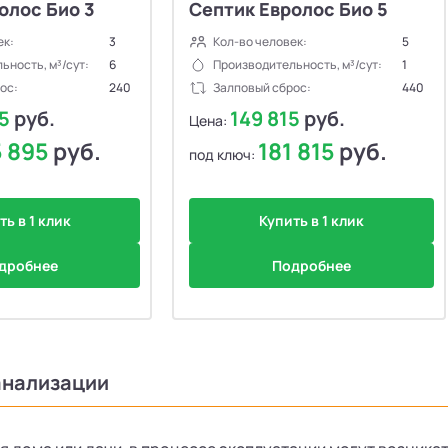
олос Био 3
Септик Евролос Био 5
ек:
3
Кол-во человек:
5
ьность, м³/сут:
6
Производительность, м³/сут:
1
ос:
240
Залповый сброс:
440
95
руб.
149 815
руб.
Цена:
5 895
руб.
181 815
руб.
под ключ:
ть в 1 клик
Купить в 1 клик
дробнее
Подробнее
анализации