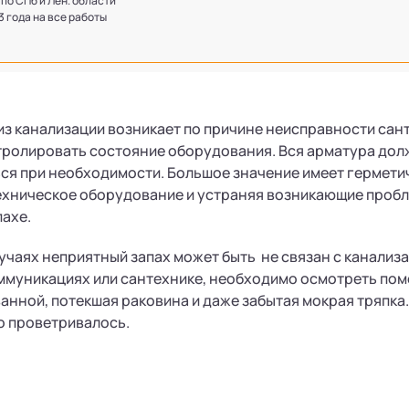
 по СПб и Лен. области
 3 года на все работы
из канализации возникает по причине неисправности сант
тролировать состояние оборудования. Вся арматура дол
я при необходимости. Большое значение имеет гермети
ехническое оборудование и устраняя возникающие пробл
ахе.
учаях неприятный запах может быть не связан с канализ
ммуникациях или сантехнике, необходимо осмотреть пом
ванной, потекшая раковина и даже забытая мокрая тряпка
о проветривалось.