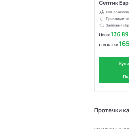
Септик Евр
Кол-во челов
Производител
Залповый сбр
136 8
Цена:
16
под ключ:
Купи
По
Протечки к