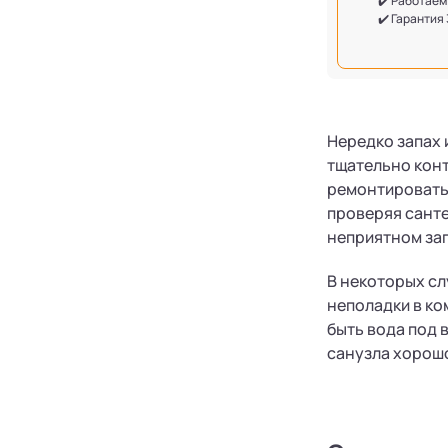
✔️ Работаем
✔️ Гарантия
Нередко запах 
тщательно кон
ремонтироватьс
проверяя сант
неприятном зап
В некоторых сл
неполадки в ко
быть вода под 
санузла хорош