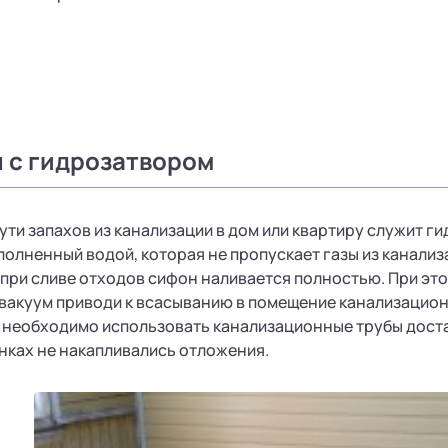
 с гидрозатвором
ути запахов из канализации в дом или квартиру служит г
аполненный водой, которая не пропускает газы из канали
при сливе отходов сифон наливается полностью. При этом
вакуум приводи к всасыванию в помещение канализацион
 необходимо использовать канализационные трубы доста
енках не накапливались отложения.