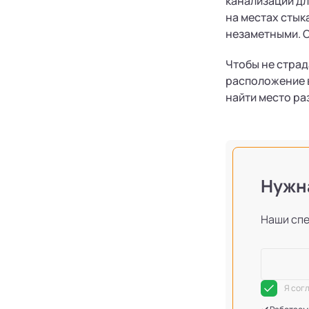
канализации дл
на местах стык
незаметными. О
Чтобы не страд
расположение в
найти место ра
Нужна
Наши сп
Я сог