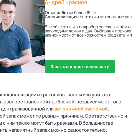
Андрей Краснов
Опыт работы:
более 15 лет
Специализация:
септики и автономные ка
В этой статье мы подробно рассказываем о
загородных домов и дач. Выбираем подходя
зависимости от возможностей, бюджета и 
Задать вопрос специалисту
ах канализации из раковины, ванны или унитаза
а распространенной проблемой, независимо от того,
ы централизованной или
автономной системой
.
ой запах может по разным причинам. Соответственно и
 с ним также могут быть разными. В большинстве
ить неприятный запах можно самостоятельно.