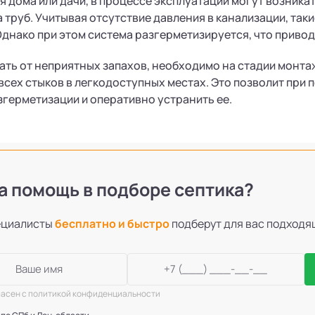
я дома или дачи, в процессе эксплуатации могут возника
а труб. Учитывая отсутствие давления в канализации, так
днако при этом система разгерметизируется, что привод
ать от неприятных запахов, необходимо на стадии монт
сех стыков в легкодоступных местах. Это позволит при 
згерметизации и оперативно устранить ее.
 помощь в подборе септика?
ециалисты
бесплатно и быстро
подберут для вас подход
ласен с политикой конфиденциальности