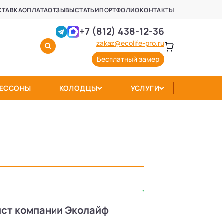
СТАВКА
ОПЛАТА
ОТЗЫВЫ
СТАТЬИ
ПОРТФОЛИО
КОНТАКТЫ
+7 (812) 438-12-36
zakaz@ecolife-pro.ru
Бесплатный замер
КЕССОНЫ
КОЛОДЦЫ
УСЛУГИ
ист компании Эколайф