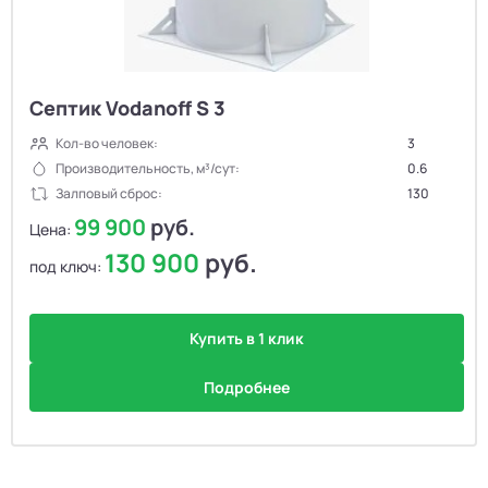
Септик Vodanoff S 3
Кол-во человек:
3
Производительность, м³/сут:
0.6
Залповый сброс:
130
99 900
руб.
Цена:
130 900
руб.
под ключ:
Купить в 1 клик
Подробнее