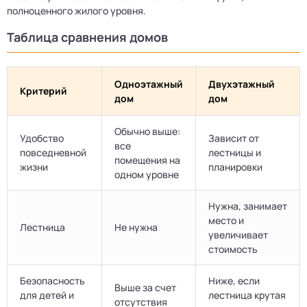
полноценного жилого уровня.
Таблица сравнения домов
Одноэтажный
Двухэтажный
Критерий
дом
дом
Обычно выше:
Удобство
Зависит от
все
повседневной
лестницы и
помещения на
жизни
планировки
одном уровне
Нужна, занимает
место и
Лестница
Не нужна
увеличивает
стоимость
Безопасность
Ниже, если
Выше за счет
для детей и
лестница крутая
отсутствия