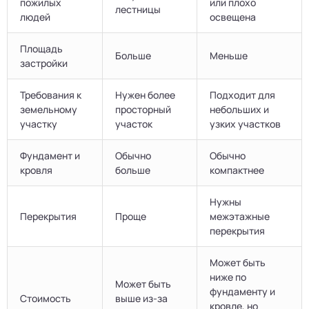
пожилых
или плохо
лестницы
людей
освещена
Площадь
Больше
Меньше
застройки
Требования к
Нужен более
Подходит для
земельному
просторный
небольших и
участку
участок
узких участков
Фундамент и
Обычно
Обычно
кровля
больше
компактнее
Нужны
Перекрытия
Проще
межэтажные
перекрытия
Может быть
ниже по
Может быть
фундаменту и
Стоимость
выше из-за
кровле, но