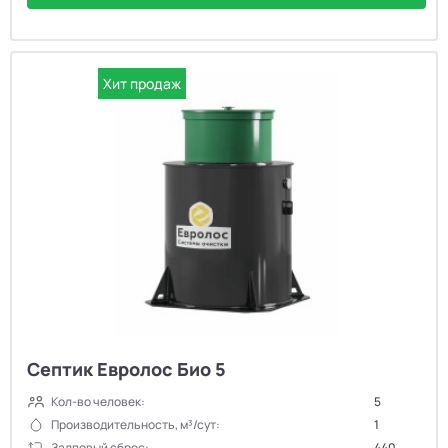
Хит продаж
Септик Евролос Био 5
Кол-во человек:
5
Производительность, м³/сут:
1
Залповый сброс:
440