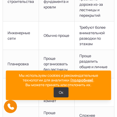
строительства
фундамента и
дороже из-за
кровли
лестницы и
перекрытий
Требуют более
Инженерные
внимательной
Обычно проще
сети
разводки по
этажам
Проще
Проще
разделить
Планировка
организовать
общие и личные
без лестницы
зоны
Мы используем cookies и рекомендательные
технологии для аналитики
(подробнее)
.
Требует
Вы можете принять или отклонить их.
Обычно выше за
грамотного
Приватность
счет второго
Ок
разделения
этажа
комнат
Проще
Сложнее