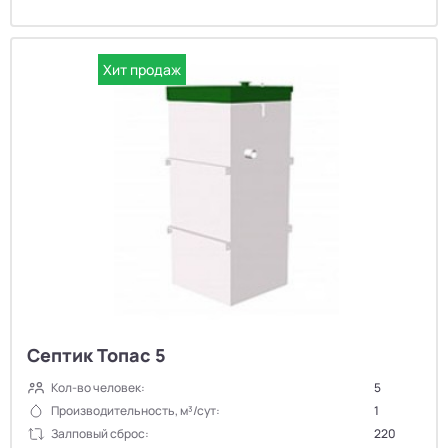
Хит продаж
Септик Топас 5
Кол-во человек:
5
Производительность, м³/сут:
1
Залповый сброс:
220