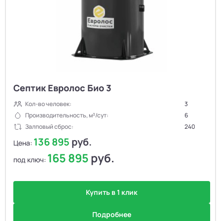
Септик Евролос Био 3
Кол-во человек:
3
Производительность, м³/сут:
6
Залповый сброс:
240
136 895
руб.
Цена:
165 895
руб.
под ключ:
Купить в 1 клик
Подробнее