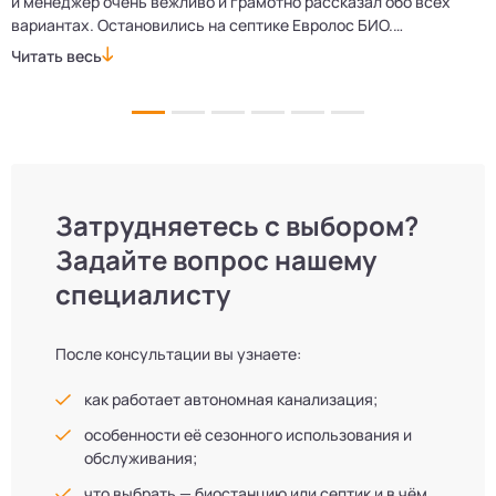
и менеджер очень вежливо и грамотно рассказал обо всех
м
вариантах. Остановились на септике Евролос БИО.
п
Монтажники приехали вовремя, установили всё быстро
д
Читать весь
Ч
и аккуратно. Теперь в доме все удобства, нарадоваться
л
не можем!
Затрудняетесь с выбором?
Задайте вопрос нашему
специалисту
После консультации вы узнаете:
как работает автономная канализация;
особенности её сезонного использования и
обслуживания;
что выбрать — биостанцию или септик и в чём