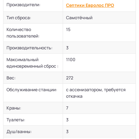
Производители:
Септики Евролос ПРО
Тип сброса:
Самотёчный
Количество
15
пользователей:
Производительность:
3
Максимальный
1100
единовременный сброс :
Вес:
272
Обслуживание станции:
с ассенизатором, требуется
откачка
Краны:
7
Туалеты:
3
Душ/ванны:
3