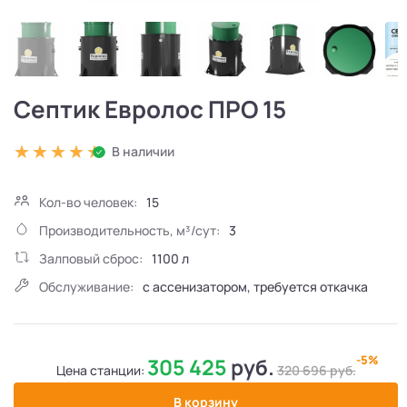
Септик Евролос ПРО 15
В наличии
Кол-во человек:
15
Производительность, м³/сут:
3
Залповый сброс:
1100 л
Обслуживание:
с ассенизатором, требуется откачка
-5%
305 425
руб.
Цена станции:
320 696
руб.
В корзину