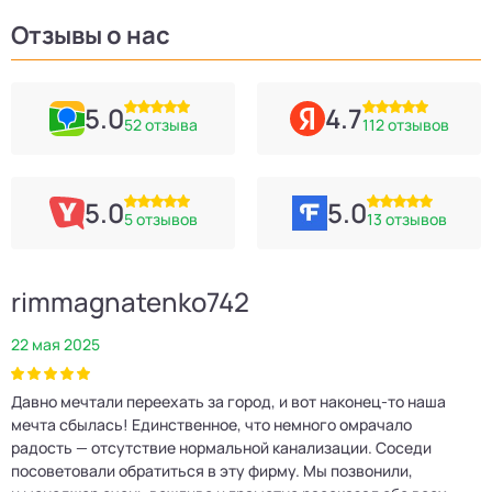
Отзывы о нас
5.0
4.7
52 отзыва
112 отзывов
5.0
5.0
5 отзывов
13 отзывов
rimmagnatenko742
22 мая 2025
2
Давно мечтали переехать за город, и вот наконец‑то наша
Р
мечта сбылась! Единственное, что немного омрачало
п
е
радость — отсутствие нормальной канализации. Соседи
Е
посоветовали обратиться в эту фирму. Мы позвонили,
о