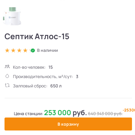
Септик Атлос-15
В наличии
Кол-во человек:
15
Производительность, м³/сут:
3
Залповый сброс:
650 л
-253
253 000
руб.
Цена станции:
640 343 000
руб.
В корзину