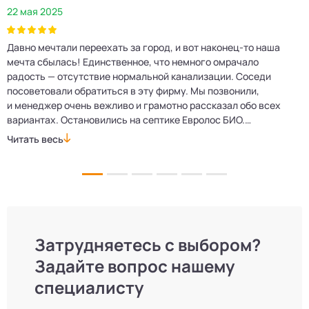
22 мая 2025
2
Давно мечтали переехать за город, и вот наконец‑то наша
Р
мечта сбылась! Единственное, что немного омрачало
п
е
радость — отсутствие нормальной канализации. Соседи
Е
посоветовали обратиться в эту фирму. Мы позвонили,
о
и менеджер очень вежливо и грамотно рассказал обо всех
м
вариантах. Остановились на септике Евролос БИО.
п
Монтажники приехали вовремя, установили всё быстро
д
Читать весь
Ч
и аккуратно. Теперь в доме все удобства, нарадоваться
л
не можем!
Затрудняетесь с выбором?
Задайте вопрос нашему
специалисту