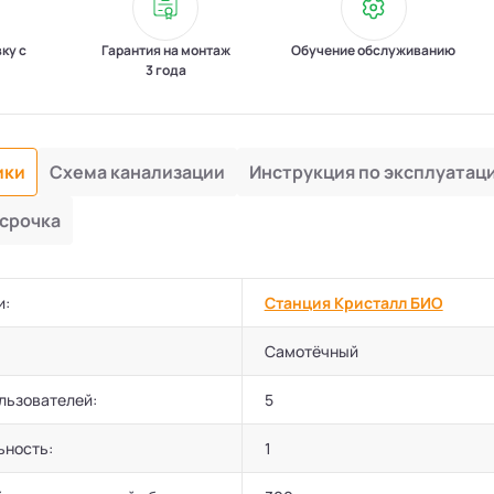
вку с
Гарантия на монтаж
Обучение обслуживанию
3 года
ики
Схема канализации
Инструкция по эксплуатац
срочка
и:
Станция Кристалл БИО
Самотёчный
льзователей:
5
ьность:
1