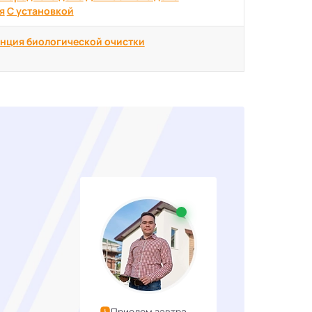
я
С установкой
нция биологической очистки
Приедем завтра