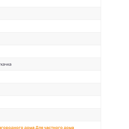
ткачка
агородного дома
Для частного дома