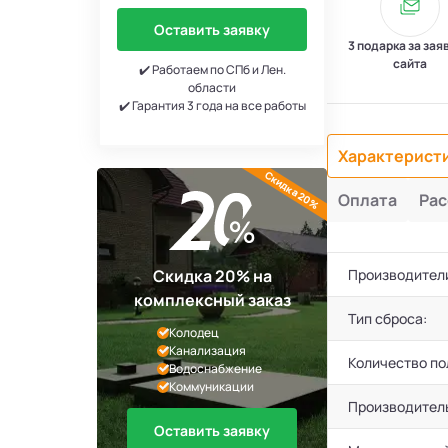
Оставить заявку
3 подарка за зая
сайта
✔️ Работаем по СПб и Лен.
области
✔️ Гарантия 3 года на все работы
Характерист
Скидка 20%
Оплата
Рас
Скидка 20% на
Производител
комплексный заказ
Тип сброса:
Колодец
Канализация
Количество по
Водоснабжение
Коммуникации
Производител
Оставить заявку