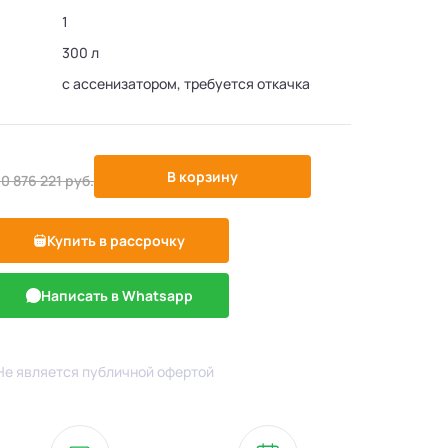
1
300 л
с ассенизатором, требуется откачка
-126787%
В корзину
60 876 221
руб.
Купить в рассрочку
Написать в Whatsapp
Не является публичной офертой