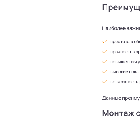
Преимуще
Наиболее важн
простота в о
прочность ко
повышенная у
высокие пока
возможность 
Данные преиму
Монтаж 