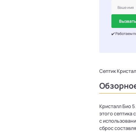
Вызвать
✔️ Работаем п
Септик Кристал
Обзорно
Кристалл Био 5
этого септика 
с использовани
сброс составля