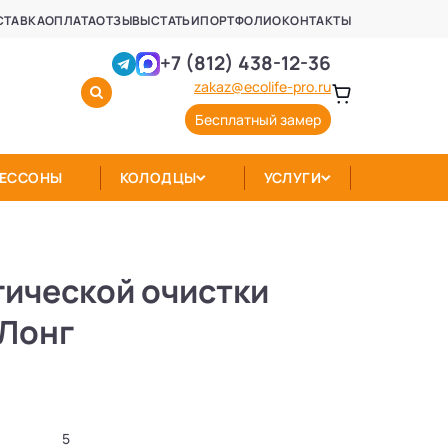
СТАВКА
ОПЛАТА
ОТЗЫВЫ
СТАТЬИ
ПОРТФОЛИО
КОНТАКТЫ
+7 (812) 438-12-36
zakaz@ecolife-pro.ru
Бесплатный замер
КЕССОНЫ
КОЛОДЦЫ
УСЛУГИ
гической очистки
 Лонг
5