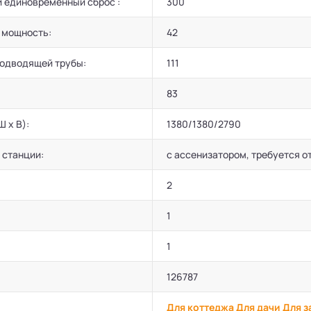
 единовременный сброс :
300
 мощность:
42
подводящей трубы:
111
83
Ш х В):
1380/1380/2790
 станции:
с ассенизатором, требуется о
2
1
1
126787
Для коттеджа
Для дачи
Для з