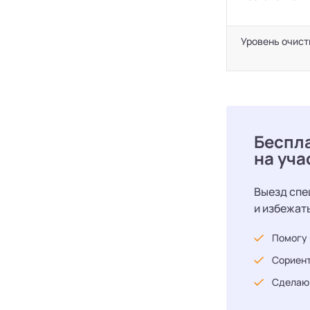
Уровень очист
Беспл
на уча
Выезд спе
и избежат
Помогу 
Сориент
Сделаю