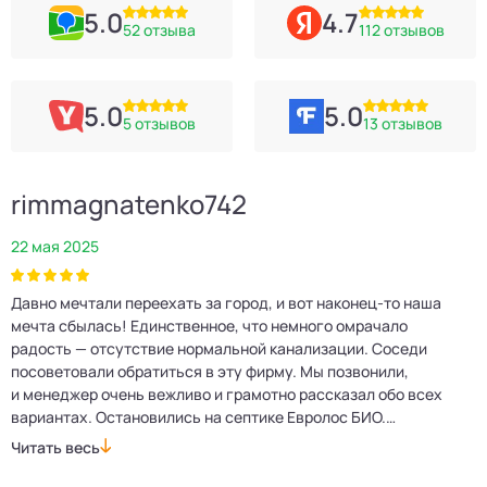
5.0
4.7
52 отзыва
112 отзывов
5.0
5.0
5 отзывов
13 отзывов
rimmagnatenko742
22 мая 2025
2
Давно мечтали переехать за город, и вот наконец‑то наша
Р
мечта сбылась! Единственное, что немного омрачало
п
е
радость — отсутствие нормальной канализации. Соседи
Е
посоветовали обратиться в эту фирму. Мы позвонили,
о
и менеджер очень вежливо и грамотно рассказал обо всех
м
вариантах. Остановились на септике Евролос БИО.
п
Монтажники приехали вовремя, установили всё быстро
д
Читать весь
Ч
и аккуратно. Теперь в доме все удобства, нарадоваться
л
не можем!