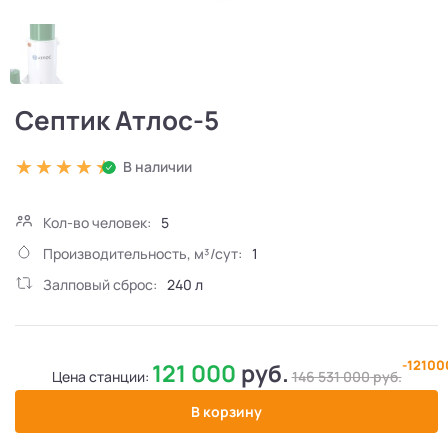
Септик Атлос-5
В наличии
Кол-во человек:
5
Производительность, м³/сут:
1
Залповый сброс:
240 л
-1210
121 000
руб.
Цена станции:
146 531 000
руб.
В корзину