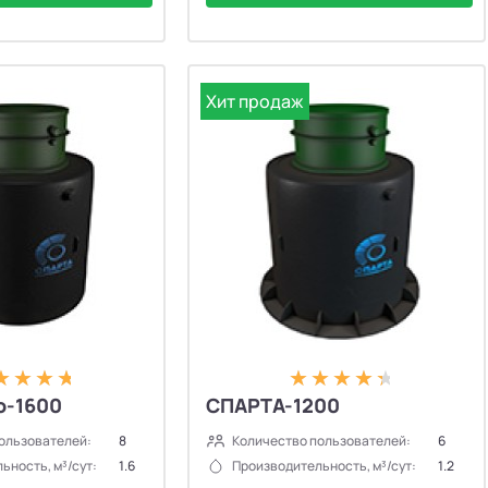
Хит продаж
o-1600
СПАРТА-1200
ользователей:
8
Количество пользователей:
6
ьность, м³/сут:
1.6
Производительность, м³/сут:
1.2