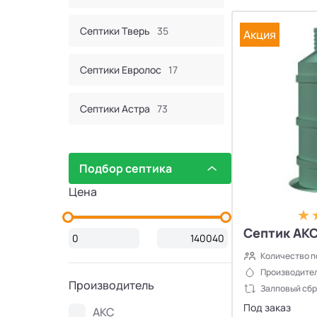
Септики Тверь
35
Акция
Септики Евролос
17
Септики Астра
73
Септик Евробион
60
Подбор септика
Септики КИТ
44
Цена
Септики Итал
16
Септик АКС
Количество п
Септики Bunker
2
Производител
Производитель
Залповый сбр
Септики Атлос
10
Под заказ
АКС