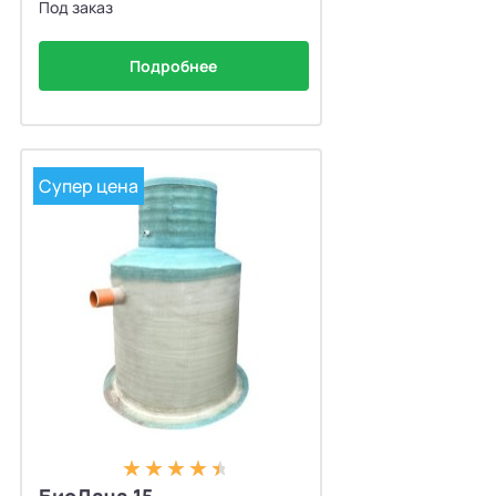
Под заказ
Подробнее
Супер цена
БиоДача 15