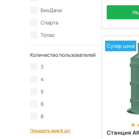
БиоДача
Септики Топаэро
30
По
Спарта
Септики АКС
10
Топас
Септики SANI
4
Супер цена
Количество пользователей
Септики GEO
6
3
4
Септики Аэробокс
4
5
Септики БиоДача
7
6
Септики Колос
3
8
Показать еще 6 шт.
Септики Вортекс
50
Станция АК