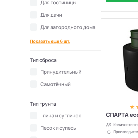
Для гостиницы
Септики Flotenk STA
13
Для дачи
Септики БиоДевaйс
39
Для загородного дома
Септики Топас-С
34
Показать еще 6 шт.
Септики Оптима
30
Тип сброса
Септики БиоДека
Принудительный
28
Самотёчный
Септики Генезис
14
Тип грунта
СПАРТА ec
Глина и суглинок
Количество п
Песок и супесь
Производител