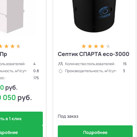
 Пр
Септик СПАРТА eco-3000
ользователей:
4
Количество пользователей:
15
ьность, м³/сут:
0.8
Производительность, м³/сут:
3
ос:
175
40
руб.
0 050
руб.
Под заказ
ть в 1 клик
дробнее
Подробнее