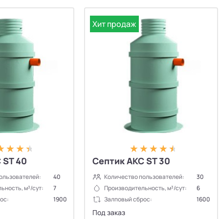
Хит продаж
 ST 40
Септик АКС ST 30
ользователей:
40
Количество пользователей:
30
ьность, м³/сут:
7
Производительность, м³/сут:
6
ос:
1900
Залповый сброс:
1600
Под заказ