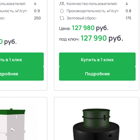
ользователей:
4
Количество пользователей:
4
ьность, м³/сут:
0.9
Производительность, м³/сут:
0.8
ос:
250
Залповый сброс:
175
127 980
руб.
Цена:
127 990
руб.
под ключ:
00
руб.
ть в 1 клик
Купить в 1 клик
дробнее
Подробнее