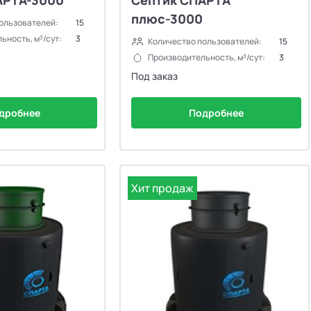
плюс-3000
ользователей:
15
ьность, м³/сут:
3
Количество пользователей:
15
Производительность, м³/сут:
3
Под заказ
дробнее
Подробнее
Хит продаж