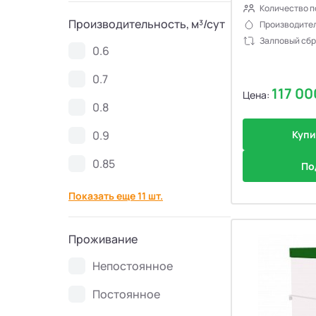
Количество п
Септики Спарта
21
Производительность, м³/сут
Производител
Залповый сбр
0.6
Септики Zorde
34
0.7
117 0
Цена:
Септики КолоВеси
28
0.8
0.9
Купи
Септики Евролос ПРО
11
0.85
По
Септики Гринлос
30
Показать еще 11 шт.
Септики Эргобокс
7
Проживание
Септики Кристалл БИО
8
Непостоянное
Септики Galay
6
Постоянное