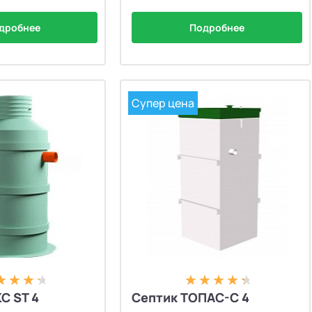
дробнее
Подробнее
Супер цена
С ST 4
Септик ТОПАС-С 4