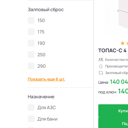
Септики Ново Эко
4
Залповый сброс
150
Септики Uni-Sep
10
175
Септики Термит
5
190
ТОПАС-С 4
Септики VODANOFF
9
250
Количество п
290
Производител
Септики Волгарь
14
Залповый сбр
Показать еще 6 шт.
140 0
Цена:
Септики Далос
6
14
под ключ:
Назначение
Септики КиБез
4
Для АЗС
Купи
Септики БиоПурит
5
Для бани
По