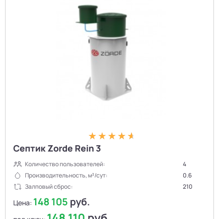
Септик Zorde Rein 3
Количество пользователей:
4
Производительность, м³/сут:
0.6
Залповый сброс:
210
148 105
руб.
Цена:
148 110
руб.