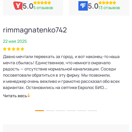
5.0
5.0
5 отзывов
13 отзывов
rimmagnatenko742
22 мая 2025
2
Давно мечтали переехать за город, и вот наконец‑то наша
Р
мечта сбылась! Единственное, что немного омрачало
п
е
радость — отсутствие нормальной канализации. Соседи
Е
посоветовали обратиться в эту фирму. Мы позвонили,
о
и менеджер очень вежливо и грамотно рассказал обо всех
м
вариантах. Остановились на септике Евролос БИО.
п
Монтажники приехали вовремя, установили всё быстро
д
Читать весь
Ч
и аккуратно. Теперь в доме все удобства, нарадоваться
л
не можем!