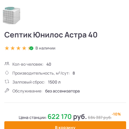
Септик Юнилос Астра 40
В наличии
Кол-во человек:
40
Производительность, м³/сут:
8
Залповый сброс:
1500 л
Обслуживание:
без ассенизатора
-10%
622 170
руб.
Цена станции:
684 387
руб.
В корзину