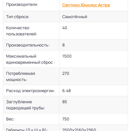
Производители:
Септики Юнилос Астра
Тип сброса:
Самотёчный
Количество
40
пользователей:
Производительность:
8
Максимальный
1500
единовременный сброс :
Потребляемая
270
мощность:
Расход электроэнергии:
6.48
Заглубление
85
подводящей трубы:
Вес:
750
Габариты (Д х Ш х В):
2500x2160x2360