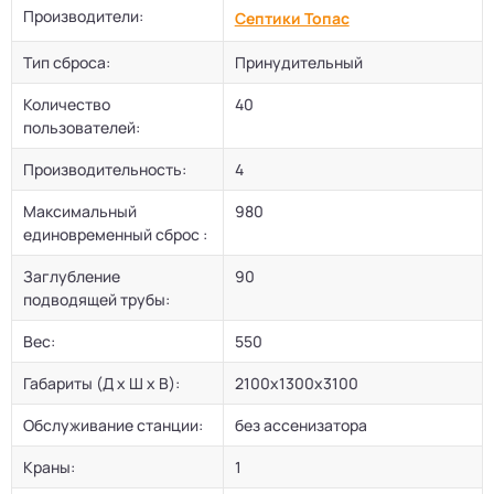
Производители:
Септики Топас
Тип сброса:
Принудительный
Количество
40
пользователей:
Производительность:
4
Максимальный
980
единовременный сброс :
Заглубление
90
подводящей трубы:
Вес:
550
Габариты (Д х Ш х В):
2100х1300х3100
Обслуживание станции:
без ассенизатора
Краны:
1