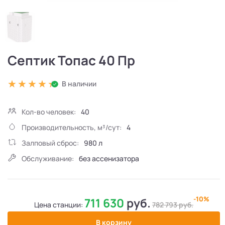
Септик Топас 40 Пр
В наличии
Кол-во человек:
40
Производительность, м³/сут:
4
Залповый сброс:
980 л
Обслуживание:
без ассенизатора
-10%
711 630
руб.
Цена станции:
782 793
руб.
В корзину