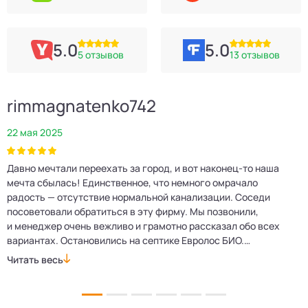
5.0
5.0
5 отзывов
13 отзывов
rimmagnatenko742
22 мая 2025
2
Давно мечтали переехать за город, и вот наконец‑то наша
Р
мечта сбылась! Единственное, что немного омрачало
п
е
радость — отсутствие нормальной канализации. Соседи
Е
посоветовали обратиться в эту фирму. Мы позвонили,
о
и менеджер очень вежливо и грамотно рассказал обо всех
м
вариантах. Остановились на септике Евролос БИО.
п
Монтажники приехали вовремя, установили всё быстро
д
Читать весь
Ч
и аккуратно. Теперь в доме все удобства, нарадоваться
л
не можем!