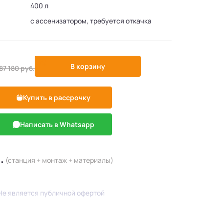
400 л
с ассенизатором, требуется откачка
-5%
В корзину
87 180
руб.
Купить в рассрочку
Написать в Whatsapp
.
(станция + монтаж + материалы)
Не является публичной офертой