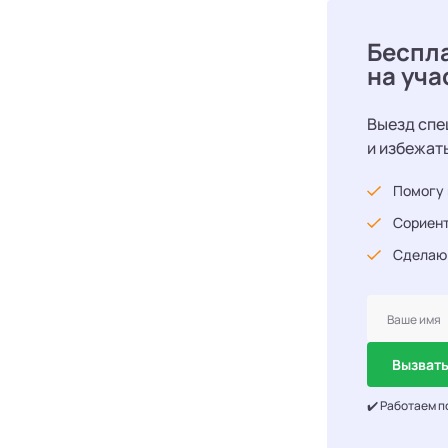
Беспл
на уча
Выезд спе
и избежат
Помогу 
Сориент
Сделаю
Вызвать
✔️ Работаем п