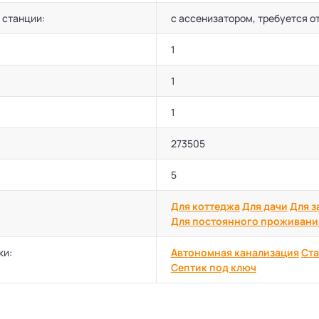
 станции:
с ассенизатором, требуется о
1
1
1
273505
5
Для коттеджа
Для дачи
Для з
Для постоянного проживани
ки:
Автономная канализация
Ста
Септик под ключ