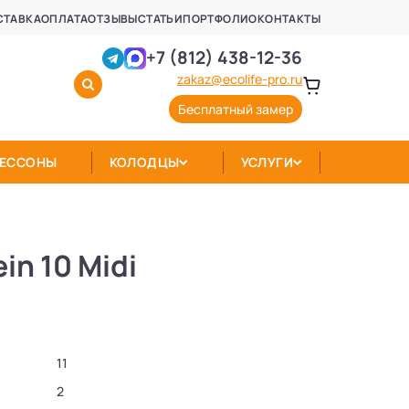
СТАВКА
ОПЛАТА
ОТЗЫВЫ
СТАТЬИ
ПОРТФОЛИО
КОНТАКТЫ
+7 (812) 438-12-36
zakaz@ecolife-pro.ru
Бесплатный замер
КЕССОНЫ
КОЛОДЦЫ
УСЛУГИ
in 10 Midi
11
2