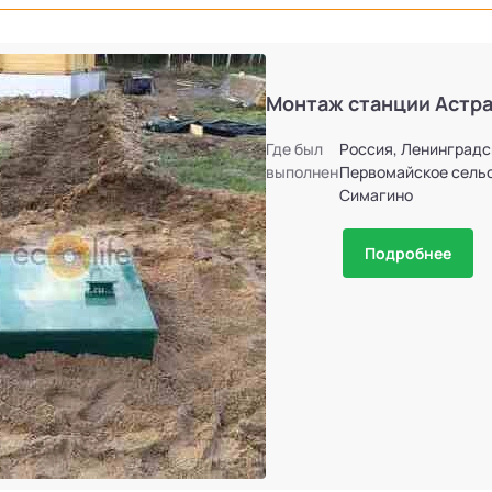
Монтаж станции Астра
Где был
Россия, Ленинградс
выполнен
Первомайское сельс
Симагино
Подробнее