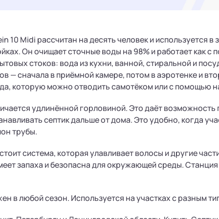
ein 10 Midi рассчитан на десять человек и используется в
йках. Он очищает сточные воды на 98% и работает как с 
ытовых стоков: вода из кухни, ванной, стиральной и пос
ов — сначала в приёмной камере, потом в аэротенке и вт
да, которую можно отводить самотёком или с помощью н
личается удлинённой горловиной. Это даёт возможность 
танавливать септик дальше от дома. Это удобно, когда уч
он трубы.
стоит система, которая улавливает волосы и другие части
меет запаха и безопасна для окружающей среды. Станция 
н в любой сезон. Используется на участках с разным ти