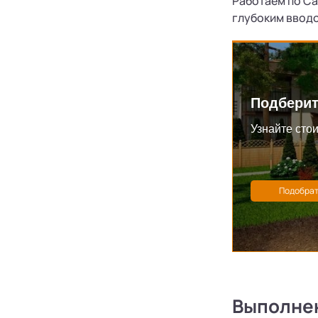
Работаем по Са
глубоким ввод
Подберит
Узнайте стои
Выполне