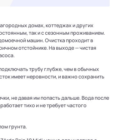
 загородных домах, коттеджах и других
постоянным, так и с сезонным проживанием.
удомоечной машин. Очистка проходит в
оричном отстойнике. На выходе — чистая
асоса.
подключать трубу глубже, чем в обычных
асток имеет неровности, и важно сохранить
чки, не давая им попасть дальше. Вода после
работает тихо и не требует частого
пом грунта.