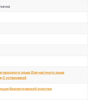
ткачка
агородного дома
Для частного дома
я
С установкой
нция биологической очистки