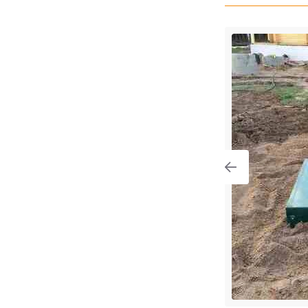
ng с высоким уровнем грунтовых
градская область, Всеволожский
вское городское поселение, посёлок
па имени Морозова