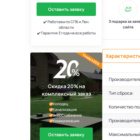
Оставить заявку
3 подарка за зая
✔️ Работаем по СПб и Лен.
сайта
области
✔️ Гарантия 3 года на все работы
Скидка 20%
Характерист
Производител
Скидка 20% на
Тип сброса:
комплексный заказ
Колодец
Количество по
Канализация
Водоснабжение
Производител
Коммуникации
Максимальный
Оставить заявку