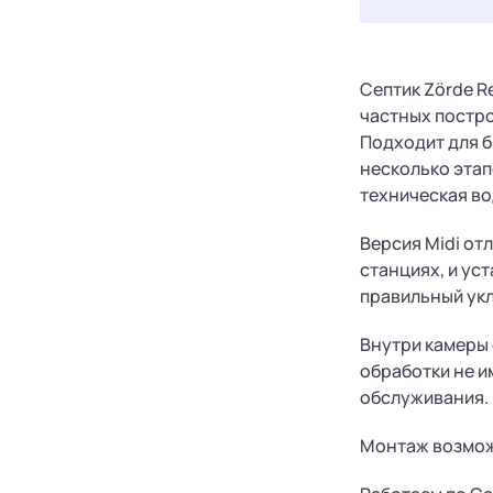
Септик Zörde R
частных постро
Подходит для б
несколько этап
техническая во
Версия Midi от
станциях, и ус
правильный укл
Внутри камеры 
обработки не и
обслуживания.
Монтаж возможе