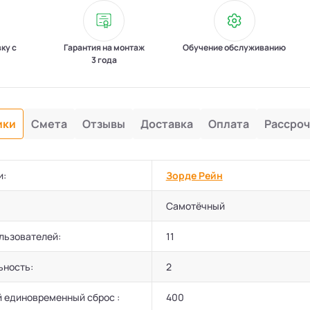
вку с
Гарантия на монтаж
Обучение обслуживанию
3 года
ики
Смета
Отзывы
Доставка
Оплата
Рассроч
и:
Зорде Рейн
Самотёчный
льзователей:
11
ьность:
2
 единовременный сброс :
400