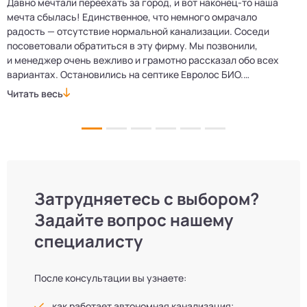
Давно мечтали переехать за город, и вот наконец‑то наша
Р
мечта сбылась! Единственное, что немного омрачало
п
е
радость — отсутствие нормальной канализации. Соседи
Е
посоветовали обратиться в эту фирму. Мы позвонили,
о
и менеджер очень вежливо и грамотно рассказал обо всех
м
вариантах. Остановились на септике Евролос БИО.
п
Монтажники приехали вовремя, установили всё быстро
д
Читать весь
Ч
и аккуратно. Теперь в доме все удобства, нарадоваться
л
не можем!
Затрудняетесь с выбором?
Задайте вопрос нашему
специалисту
После консультации вы узнаете:
как работает автономная канализация;