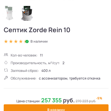
Септик Zorde Rein 10
В наличии
Кол-во человек:
11
Производительность, м³/сут:
2
Залповый сброс:
400 л
Обслуживание:
с ассенизатором, требуется откачка
-5%
257 355
руб.
Цена станции:
270 223
руб.
В корзину