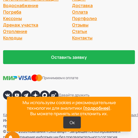
Водоснабжение
Доставка
Погреба
Оплата
Кессоны
Портфолио
Дренаж участка
Отзывы
Отопление
Статьи
Колодцы
Контакты
Оставить заявку
Принимаем к оплате
Давайте дружить
Мы используем cookies и рекомендательные
технологии для аналитики
(подробнее)
.
Вы можете принять или отклонить их.
Карта сайта
Политика конфиденциальности
Согласие на обработку данных
Информация не является публичной офертой. Точная стоимость
Ок
проведения работ определяется после выезда специалиста компании.
© 2007 - 2026 Компания «ЭкоЛайф» - Запрещается копирование и
распространение информации без предварительного согласия