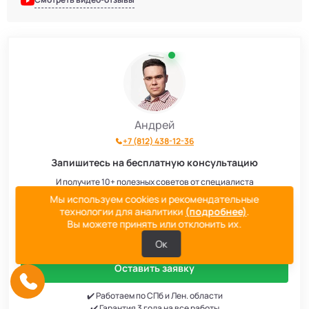
Андрей
+7 (812) 438-12-36
Запишитесь на бесплатную консультацию
И получите 10+ полезных советов от специалиста
Мы используем cookies и рекомендательные
*Это ни к чему вас не обязывает
технологии для аналитики
(подробнее)
.
Вы можете принять или отклонить их.
Ок
Оставить заявку
✔️ Работаем по СПб и Лен. области
✔️ Гарантия 3 года на все работы