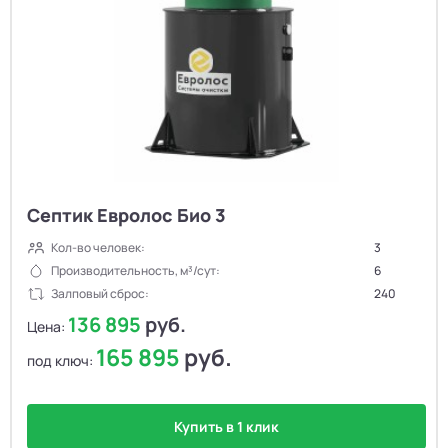
Септик Евролос Био 3
Кол-во человек:
3
Производительность, м³/сут:
6
Залповый сброс:
240
136 895
руб.
Цена:
165 895
руб.
под ключ:
Купить в 1 клик