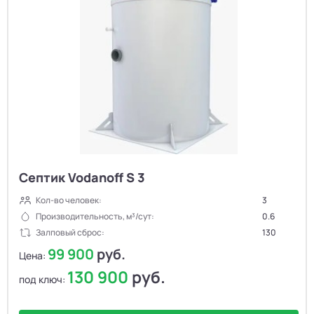
Септик Vodanoff S 3
Кол-во человек:
3
Производительность, м³/сут:
0.6
Залповый сброс:
130
99 900
руб.
Цена:
130 900
руб.
под ключ: