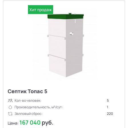
Хит продаж
Септик Топас 5
Кол-во человек:
5
Производительность, м³/сут:
1
Залповый сброс:
220
167 040
руб.
Цена: