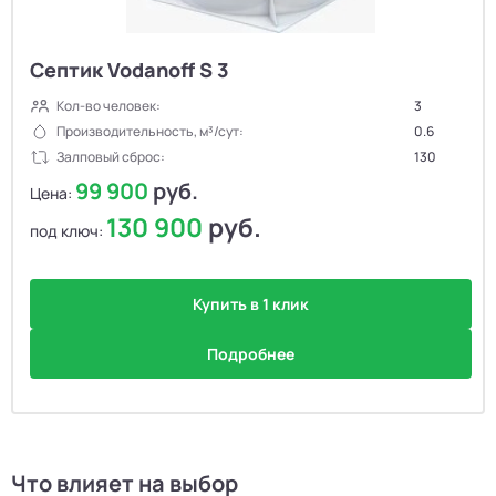
Септик Vodanoff S 3
Кол-во человек:
3
Производительность, м³/сут:
0.6
Залповый сброс:
130
99 900
руб.
Цена:
130 900
руб.
под ключ:
Купить в 1 клик
Подробнее
Что влияет на выбор