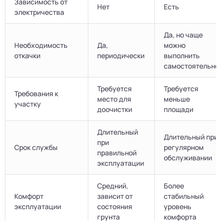
Зависимость от
Нет
Есть
электричества
Да, но чаще
Необходимость
Да,
можно
откачки
периодически
выполнить
самостоятельно
Требуется
Требуется
Требования к
место для
меньше
участку
доочистки
площади
Длительный
Длительный при
при
Срок службы
регулярном
правильной
обслуживании
эксплуатации
Средний,
Более
Комфорт
зависит от
стабильный
эксплуатации
состояния
уровень
грунта
комфорта