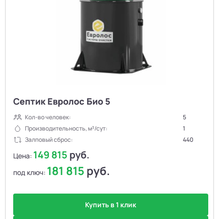
Септик Евролос Био 5
Кол-во человек:
5
Производительность, м³/сут:
1
Залповый сброс:
440
149 815
руб.
Цена:
181 815
руб.
под ключ:
Купить в 1 клик