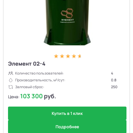
Элемент 02-4
Количество пользователей:
4
Производительность, м³/сут:
0.8
Залповый сброс:
250
103 300
руб.
Цена:
Купить в 1 клик
Подробнее