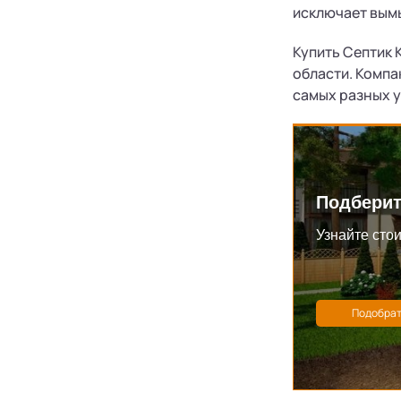
исключает вымы
Купить Септик 
области. Компа
самых разных у
Подберит
Узнайте стои