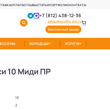
СТАВКА
ОПЛАТА
ОТЗЫВЫ
СТАТЬИ
ПОРТФОЛИО
КОНТАКТЫ
+7 (812) 438-12-36
zakaz@ecolife-pro.ru
Бесплатный замер
КЕССОНЫ
КОЛОДЦЫ
УСЛУГИ
и 10 Миди ПР
10
2