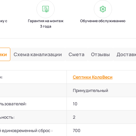
вку с
Гарантия на монтаж
Обучение обслуживанию
3 года
ики
Схема канализации
Смета
Отзывы
Достав
и:
Септики КолоВеси
Принудительный
льзователей:
10
ьность:
2
 единовременный сброс :
700