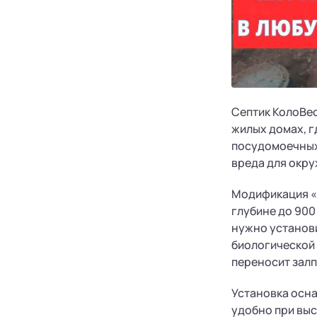
Септик КолоВес
жилых домах, гд
посудомоечных 
вреда для окр
Модификация «
глубине до 900
нужно установи
биологической 
переносит зал
Установка осна
удобно при выс