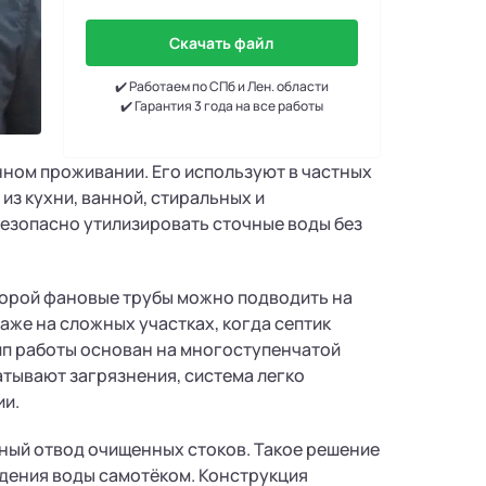
Скачать файл
✔️ Работаем по СПб и Лен. области
✔️ Гарантия 3 года на все работы
нном проживании. Его используют в частных
 из кухни, ванной, стиральных и
безопасно утилизировать сточные воды без
орой фановые трубы можно подводить на
аже на сложных участках, когда септик
ип работы основан на многоступенчатой
атывают загрязнения, система легко
ии.
ный отвод очищенных стоков. Такое решение
дения воды самотёком. Конструкция