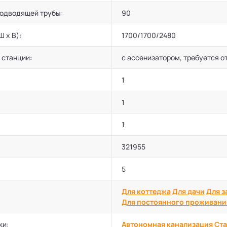
подводящей трубы:
90
Ш х В):
1700/1700/2480
 станции:
с ассенизатором, требуется о
1
1
1
321955
5
Для коттеджа
Для дачи
Для з
Для постоянного проживани
ки:
Автономная канализация
Ста