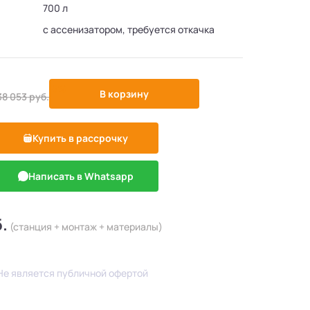
700 л
с ассенизатором, требуется откачка
-5%
В корзину
38 053
руб.
Купить в рассрочку
Написать в Whatsapp
.
(станция + монтаж + материалы)
Не является публичной офертой