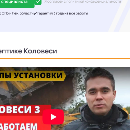
 специалиста
Я согласен с политикой конфиденциальности
о СПб и Лен. области
✔️ Гарантия 3 года на все работы
ептике Коловеси