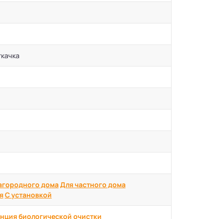
ткачка
агородного дома
Для частного дома
я
С установкой
нция биологической очистки