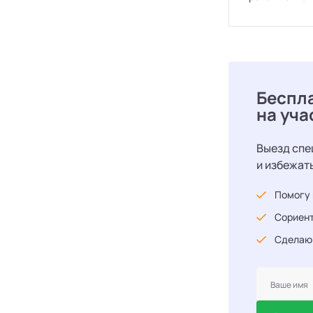
Беспл
на уча
Выезд спе
и избежат
Помогу 
Сориент
Сделаю