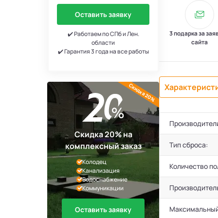
Оставить заявку
3 подарка за зая
✔️ Работаем по СПб и Лен.
сайта
области
✔️ Гарантия 3 года на все работы
Скидка 20%
Характерист
Производител
Скидка 20% на
Тип сброса:
комплексный заказ
Колодец
Количество по
Канализация
Водоснабжение
Производител
Коммуникации
Максимальный
Оставить заявку