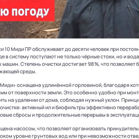
и 10 Миди ПР обслуживает до десяти человек при постоя
е в систему поступают не только чёрные стоки, но и вода
машин. Степень очистки достигает 98 %, что позволяет 
ужающей среды.
Миди» оснащена удлинённой горловиной, благодаря кот
 мм от поверхности земли. Это особенно удобно при монт
ть на удалении от дома, соблюдая нужный уклон. Принц
очистке: активный ил и биофильтры эффективно перераб
повые сбросы и продолжительные перерывы в эксплуатац
щена насосом, что позволяет организовать принудитель
оком уровне грунтовых вод или при невозможности отве