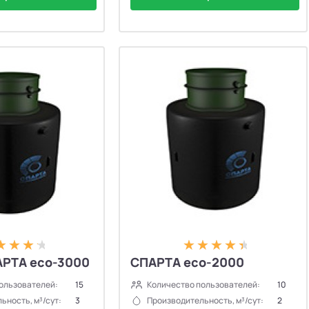
АРТА eco-3000
СПАРТА eco-2000
ользователей:
15
Количество пользователей:
10
ьность, м³/сут:
3
Производительность, м³/сут:
2