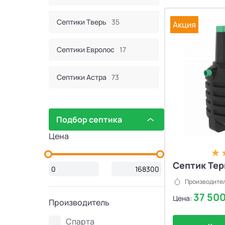
Септики Тверь
35
Акция
Септики Евролос
17
Септики Астра
73
Септик Евробион
60
Подбор септика
Септики КИТ
44
Цена
Септики Итал
16
Септик Тер
Производител
Септики Bunker
2
37 50
Цена:
Производитель
Септики Атлос
10
Спарта