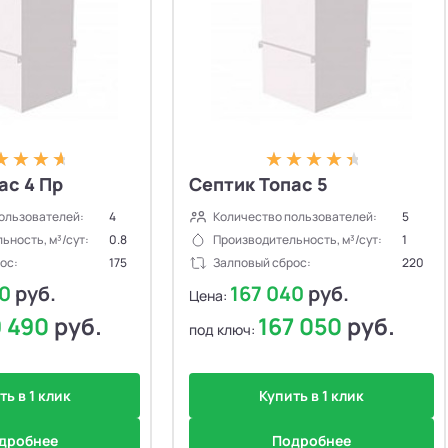
ас 4 Пр
Септик Топас 5
ользователей:
4
Количество пользователей:
5
ьность, м³/сут:
0.8
Производительность, м³/сут:
1
ос:
175
Залповый сброс:
220
80
руб.
167 040
руб.
Цена:
9 490
руб.
167 050
руб.
под ключ:
ть в 1 клик
Купить в 1 клик
дробнее
Подробнее