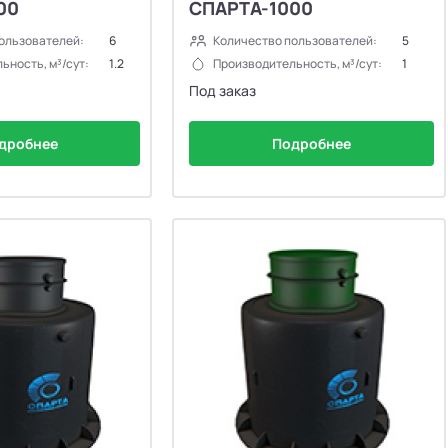
00
СПАРТА-1000
ользователей:
6
Количество пользователей:
5
ьность, м³/сут:
1.2
Производительность, м³/сут:
1
Под заказ
дробнее
Подробнее