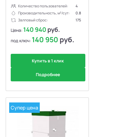
Количество пользователей:
4
Производительность, м³/сут:
0.8
Залповый сброс:
175
140 940
руб.
Цена:
140 950
руб.
под ключ:
Купить в 1 клик
Подробнее
Супер цена