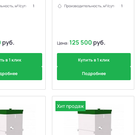
ьность, м³/сут:
1
Производительность, м³/сут:
1
0
руб.
125 500
руб.
Цена:
ть в 1 клик
Купить в 1 клик
дробнее
Подробнее
Хит продаж