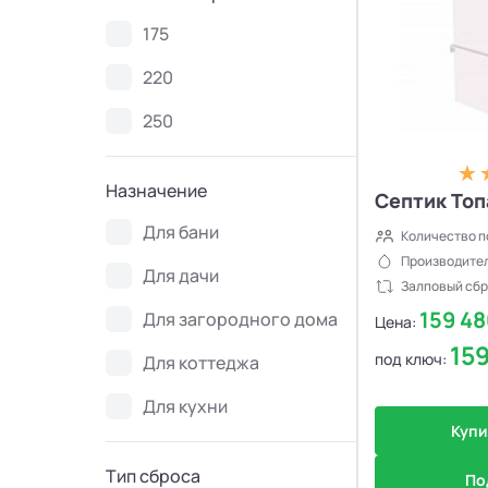
Септики Ново Эко
4
175
220
Септики Uni-Sep
10
250
Септики Термит
5
Назначение
Септик Топ
Септики VODANOFF
9
Для бани
Количество п
Септики Волгарь
14
Производител
Для дачи
Залповый сбр
159 4
Для загородного дома
Септики Далос
6
Цена:
15
под ключ:
Для коттеджа
Септики КиБез
4
Для кухни
Купи
Септики БиоПурит
5
Тип сброса
По