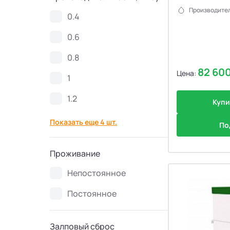
Производител
Септики Спарта
21
0.4
0.6
Септики Zorde
34
0.8
82 60
Септики КолоВеси
28
Цена:
1
1.2
Септики Евролос ПРО
11
Купи
Показать еще 4 шт.
По
Септики Гринлос
30
Проживание
Септики Эргобокс
7
Непостоянное
Септики Кристалл БИО
8
Постоянное
Септики Galay
6
Залповый сброс