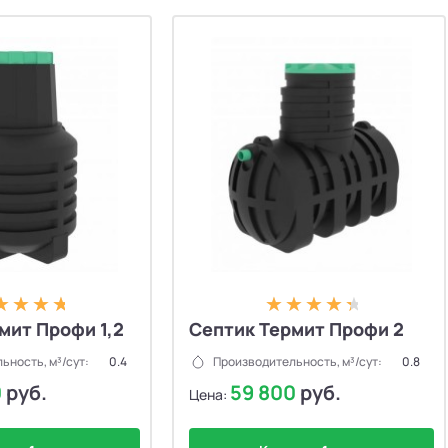
мит Профи 1,2
Септик Термит Профи 2
ьность, м³/сут:
0.4
Производительность, м³/сут:
0.8
0
руб.
59 800
руб.
Цена: