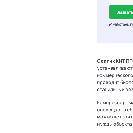
Вызвать
✔️ Работаем п
Септик КИТ ПР
устанавливают 
коммерческого 
проводит биоло
стабильный рез
Компрессорный 
оповещает о сб
можно встроить
нужды объекта 