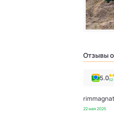
Отзывы о
5.0
52
Ольга Пустовойтова
rimmagna
20 мая 2025
22 мая 2025