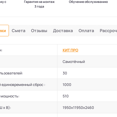
вку с
Гарантия на монтаж
Обучение обслуживанию
3 года
ики
Смета
Отзывы
Доставка
Оплата
Рассроч
и:
КИТ ПРО
Самотёчный
льзователей:
30
 единовременный сброс :
1000
 мощность:
510
Ш х В):
1950x11950x2460