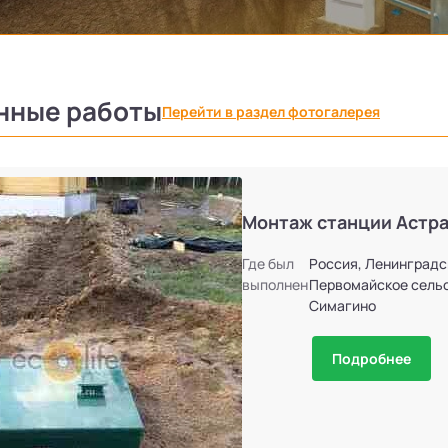
нные работы
Перейти в раздел фотогалерея
Монтаж станции Астра
Где был
Россия, Ленинградс
выполнен
Первомайское сельс
Симагино
Подробнее