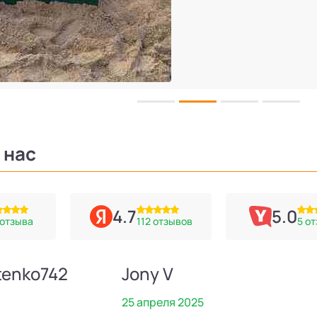
 нас
4.7
5.0
 отзыва
112 отзывов
5 о
tenko742
Jony V
25 апреля 2025