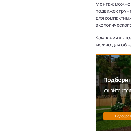
Монтаж можно в
подвижек грунт
для компактных
экологического
Компания выпол
можно для объе
Подберит
Узнайте стои