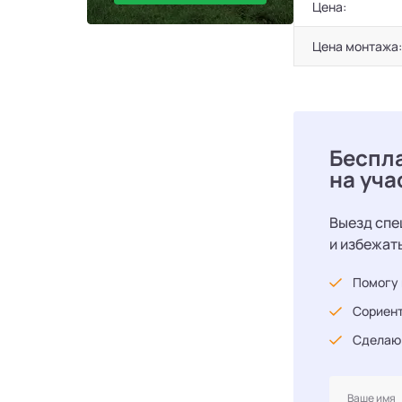
Цена:
Цена монтажа:
Беспл
на уча
Выезд спе
и избежат
Помогу 
Сориент
Сделаю