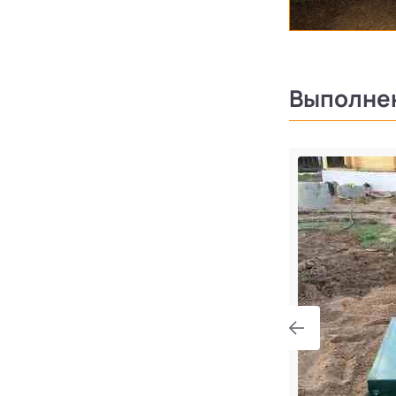
Выполне
ng с высоким уровнем грунтовых
градская область, Всеволожский
вское городское поселение, посёлок
па имени Морозова