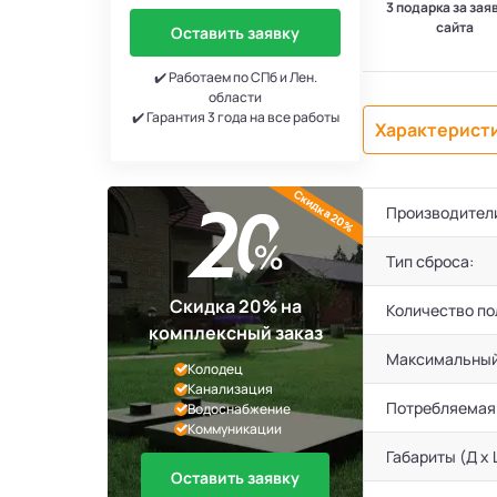
3 подарка за зая
сайта
Оставить заявку
✔️ Работаем по СПб и Лен.
области
✔️ Гарантия 3 года на все работы
Характерист
Скидка 20%
Производител
Тип сброса:
Скидка 20% на
Количество по
комплексный заказ
Максимальный
Колодец
Канализация
Потребляемая
Водоснабжение
Коммуникации
Габариты (Д х 
Оставить заявку