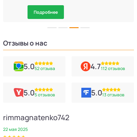
Подробнее
Отзывы о нас
5.0
4.7
52 отзыва
112 отзывов
5.0
5.0
5 отзывов
13 отзывов
rimmagnatenko742
22 мая 2025
2