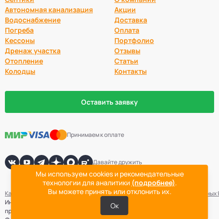
Автономная канализация
Акции
Водоснабжение
Доставка
Погреба
Оплата
Кессоны
Портфолио
Дренаж участка
Отзывы
Отопление
Статьи
Колодцы
Контакты
Оставить заявку
Принимаем к оплате
Давайте дружить
Мы используем cookies и рекомендательные
технологии для аналитики
(подробнее)
.
Вы можете принять или отклонить их.
Карта сайта
Политика конфиденциальности
Согласие на обработку данных
Информация не является публичной офертой. Точная стоимость
Ок
проведения работ определяется после выезда специалиста компании.