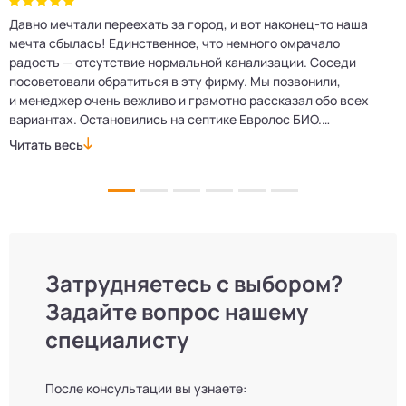
Давно мечтали переехать за город, и вот наконец‑то наша
Р
мечта сбылась! Единственное, что немного омрачало
п
е
радость — отсутствие нормальной канализации. Соседи
Е
посоветовали обратиться в эту фирму. Мы позвонили,
о
и менеджер очень вежливо и грамотно рассказал обо всех
м
вариантах. Остановились на септике Евролос БИО.
п
Монтажники приехали вовремя, установили всё быстро
д
Читать весь
Ч
и аккуратно. Теперь в доме все удобства, нарадоваться
л
не можем!
Затрудняетесь с выбором?
Задайте вопрос нашему
специалисту
После консультации вы узнаете: