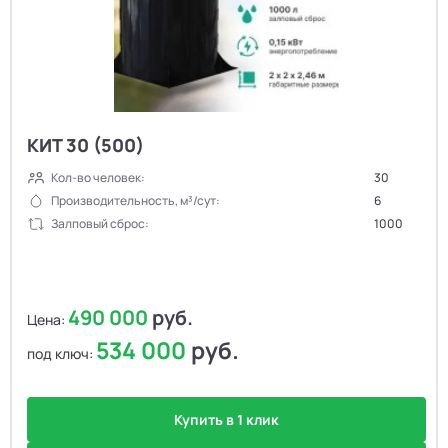
КИТ 30 (500)
Кол-во человек:
30
Производительность, м³/сут:
6
Залповый сброс:
1000
490 000
руб.
Цена:
534 000
руб.
под ключ:
Купить в 1 клик