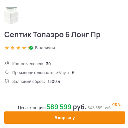
Септик Топаэро 6 Лонг Пр
В наличии
Кол-во человек:
30
Производительность, м³/сут:
6
Залповый сброс:
1300 л
-10%
589 599
руб.
Цена станции:
648 559
руб.
В корзину