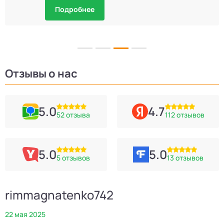
Подробнее
Отзывы о нас
5.0
4.7
52 отзыва
112 отзывов
5.0
5.0
5 отзывов
13 отзывов
rimmagnatenko742
22 мая 2025
2