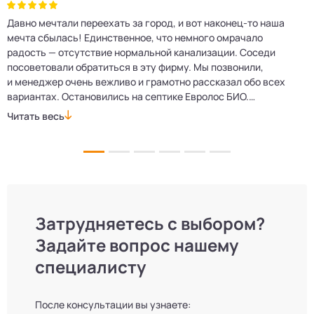
Давно мечтали переехать за город, и вот наконец‑то наша
Р
мечта сбылась! Единственное, что немного омрачало
п
е
радость — отсутствие нормальной канализации. Соседи
Е
посоветовали обратиться в эту фирму. Мы позвонили,
о
и менеджер очень вежливо и грамотно рассказал обо всех
м
вариантах. Остановились на септике Евролос БИО.
п
Монтажники приехали вовремя, установили всё быстро
д
Читать весь
Ч
и аккуратно. Теперь в доме все удобства, нарадоваться
л
не можем!
Затрудняетесь с выбором?
Задайте вопрос нашему
специалисту
После консультации вы узнаете: