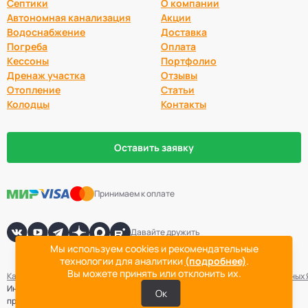
Септики
О компании
Автономная канализация
Акции
Водоснабжение
Доставка
Погреба
Оплата
Кессоны
Портфолио
Дренаж участка
Отзывы
Отопление
Статьи
Колодцы
Контакты
Оставить заявку
Принимаем к оплате
Давайте дружить
Мы используем cookies и рекомендательные
технологии для аналитики
(подробнее)
.
Вы можете принять или отклонить их.
Карта сайта
Политика конфиденциальности
Согласие на обработку данных
Информация не является публичной офертой. Точная стоимость
Ок
проведения работ определяется после выезда специалиста компании.