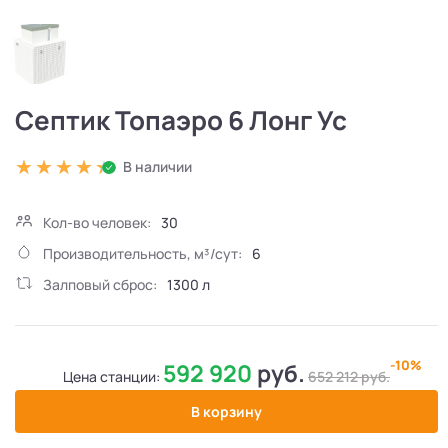
Септик Топаэро 6 Лонг Ус
В наличии
Кол-во человек:
30
Производительность, м³/сут:
6
Залповый сброс:
1300 л
-10%
592 920
руб.
Цена станции:
652 212
руб.
В корзину