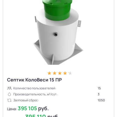
Септик КолоВеси 15 ПР
Количество пользователей:
15
Производительность, м³/сут:
3
Залповый сброс:
1050
395 105
руб.
Цена:
395 110
руб.