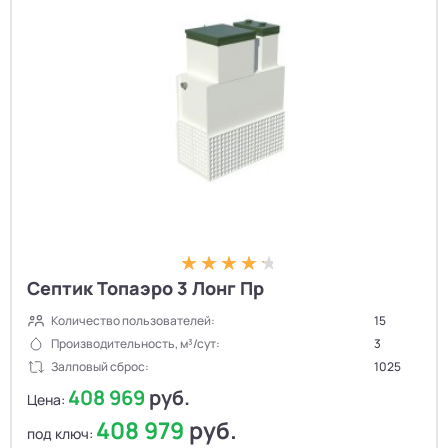
Септик Топаэро 3 Лонг Пр
Количество пользователей:
15
Производительность, м³/сут:
3
Залповый сброс:
1025
408 969
руб.
Цена:
408 979
руб.
под ключ: