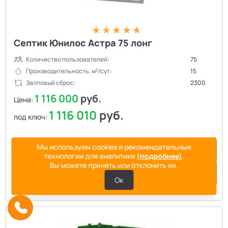
Септик Юнилос Астра 75 лонг
Количество пользователей:
75
Производительность, м³/сут:
15
Залповый сброс:
2300
1 116 000
руб.
Цена:
1 116 010
руб.
под ключ:
Мы используем cookies и рекомендательные
Купить в 1 клик
технологии для аналитики
(подробнее)
.
Вы можете принять или отклонить их.
Подробнее
Ок