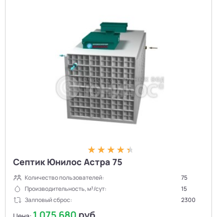
Септик Юнилос Астра 75
Количество пользователей:
75
Производительность, м³/сут:
15
Залповый сброс:
2300
1 075 680
руб.
Цена: