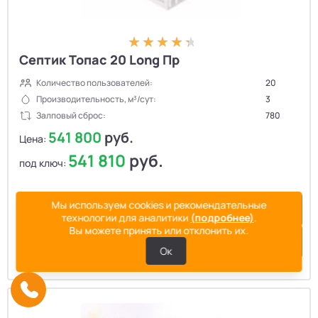
Септик Топас 20 Long Пр
Количество пользователей:
20
Производительность, м³/сут:
3
Залповый сброс:
780
541 800
руб.
Цена:
541 810
руб.
под ключ:
Мы используем cookies и рекомендательные
Купить в 1 клик
технологии для аналитики
(подробнее)
.
Вы можете принять или отклонить их.
Подробнее
Ок