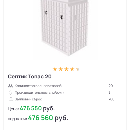
Септик Топас 20
Количество пользователей:
20
Производительность, м³/сут:
3
Залповый сброс:
780
476 550
руб.
Цена:
476 560
руб.
под ключ: