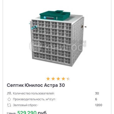
Септик Юнилос Астра 30
Количество пользователей:
30
Производительность, м³/сут:
6
Залповый сброс:
1200
529 290
руб.
Цена: