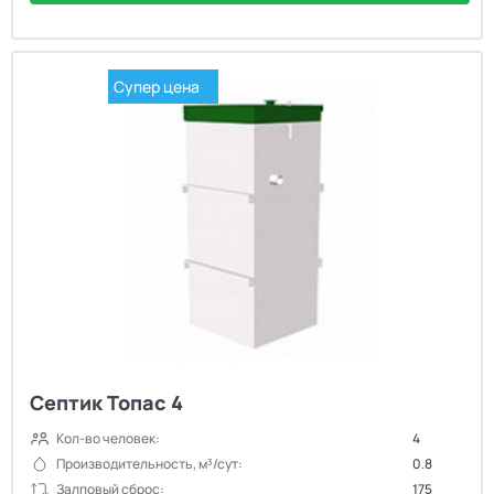
Супер цена
Септик Топас 4
Кол-во человек:
4
Производительность, м³/сут:
0.8
Залповый сброс:
175