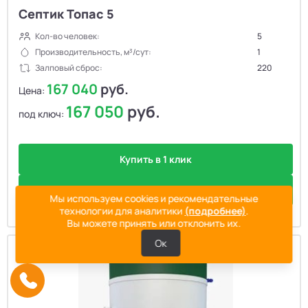
Септик Топас 5
Кол-во человек:
5
Производительность, м³/сут:
1
Залповый сброс:
220
167 040
руб.
Цена:
167 050
руб.
под ключ:
Купить в 1 клик
Подробнее
Мы используем cookies и рекомендательные
технологии для аналитики
(подробнее)
.
Вы можете принять или отклонить их.
Ок