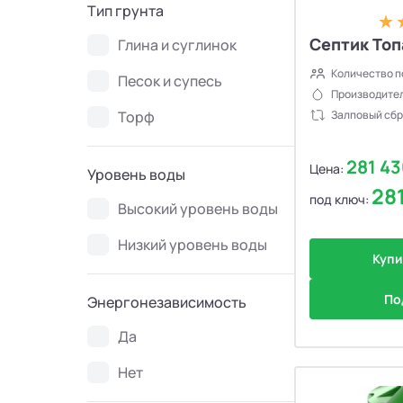
Тип грунта
Септик Топ
Глина и суглинок
Количество п
Песок и супесь
Производител
Торф
Залповый сбр
281 4
Цена:
Уровень воды
28
под ключ:
Высокий уровень воды
Низкий уровень воды
Купи
По
Энергонезависимость
Да
Нет