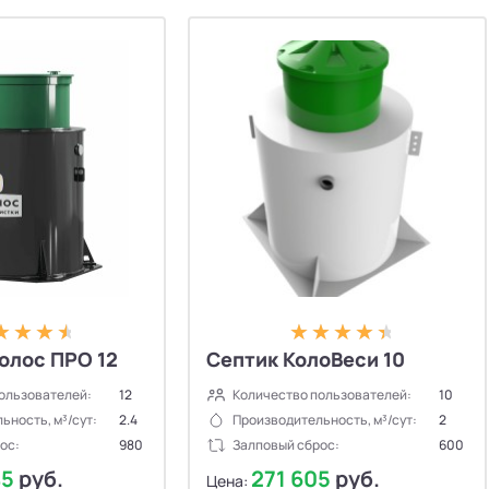
олос ПРО 12
Септик КолоВеси 10
ользователей:
12
Количество пользователей:
10
ьность, м³/сут:
2.4
Производительность, м³/сут:
2
ос:
980
Залповый сброс:
600
45
руб.
271 605
руб.
Цена: