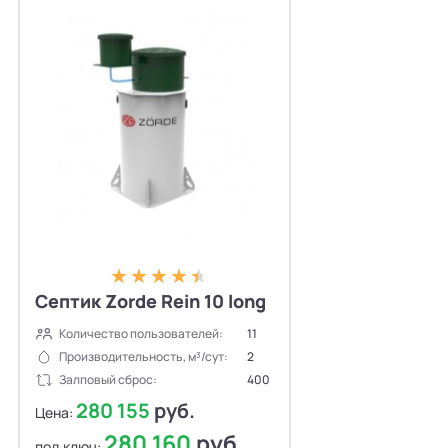
Септик Zorde Rein 10 long
Количество пользователей:
11
Производительность, м³/сут:
2
Залповый сброс:
400
280 155
руб.
Цена:
280 160
руб.
под ключ: