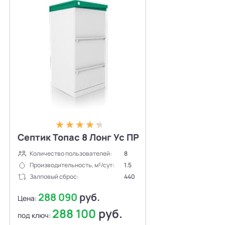
Септик Топас 8 Лонг Ус ПР
Количество пользователей:
8
Производительность, м³/сут:
1.5
Залповый сброс:
440
288 090
руб.
Цена:
288 100
руб.
под ключ: