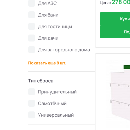
278 0
Цена:
Для АЗС
Септики Flotenk STA
13
Для бани
Купи
Септики БиоДевaйс
39
Для гостиницы
По
Септики Топас-С
34
Для дачи
Для загородного дома
Септики Оптима
30
Показать еще 8 шт.
Септики БиоДека
28
Тип сброса
Септики Генезис
14
Принудительный
Самотёчный
Универсальный