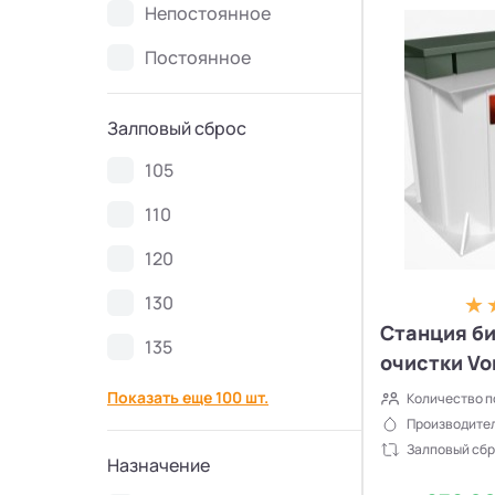
Непостоянное
Септики Ново Эко
4
Постоянное
Септики Uni-Sep
10
Залповый сброс
Септики Термит
5
105
Септики VODANOFF
9
110
120
Септики Волгарь
14
130
Септики Далос
6
Станция б
135
очистки Vor
Септики КиБез
4
Показать еще 100 шт.
Количество п
Производител
Септики БиоПурит
5
Залповый сбр
Назначение