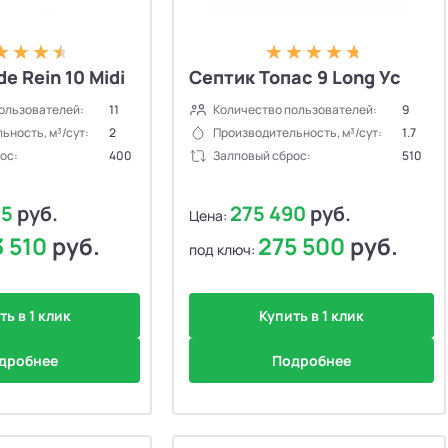
e Rein 10 Midi
Септик Топас 9 Long Ус
ользователей:
11
Количество пользователей:
9
ьность, м³/сут:
2
Производительность, м³/сут:
1.7
ос:
400
Залповый сброс:
510
05
руб.
275 490
руб.
Цена:
3 510
руб.
275 500
руб.
под ключ:
ть в 1 клик
Купить в 1 клик
дробнее
Подробнее