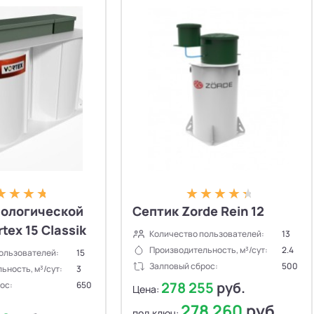
иологической
Септик Zorde Rein 12
tex 15 Classik
Количество пользователей:
13
Производительность, м³/сут:
2.4
ользователей:
15
Залповый сброс:
500
ьность, м³/сут:
3
278 255
руб.
ос:
650
Цена:
278 260
руб.
под ключ: