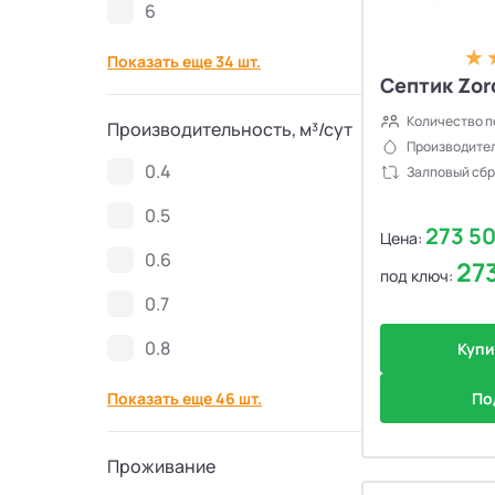
6
Септики Спарта
21
Показать еще 34 шт.
Септик Zord
Септики Zorde
34
Количество п
Производительность, м³/сут
Производител
Септики КолоВеси
28
0.4
Залповый сбр
Септики Евролос ПРО
11
0.5
273 5
Цена:
0.6
27
Септики Гринлос
30
под ключ:
0.7
Септики Эргобокс
7
0.8
Купи
Септики Кристалл БИО
8
Показать еще 46 шт.
По
Септики Galay
6
Проживание