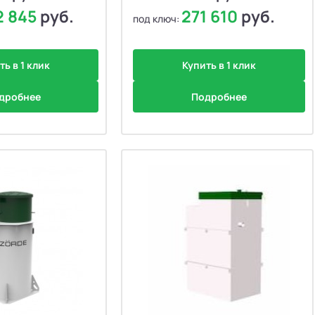
2 845
руб.
271 610
руб.
под ключ:
ть в 1 клик
Купить в 1 клик
дробнее
Подробнее