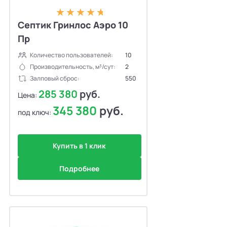
Септик Гринлос Аэро 10
Пр
Количество пользователей:
10
Производительность, м³/сут:
2
Залповый сброс:
550
285 380
руб.
Цена:
345 380
руб.
под ключ:
Купить в 1 клик
Подробнее