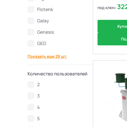
32
под ключ:
Flotenk
Септики Топаэро
30
Galay
Септики АКС
10
Купи
Genesis
По
Септики SANI
4
GEO
Показать еще 29 шт.
Септики GEO
6
Септики Аэробокс
4
Количество пользователей
2
Септики БиоДача
7
3
Септики Колос
3
4
5
Септики Вортекс
50