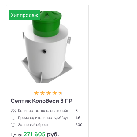
Хит продаж
Септик КолоВеси 8 ПР
Количество пользователей:
8
Производительность, м³/сут:
1.6
Залповый сброс:
500
271 605
руб.
Цена: