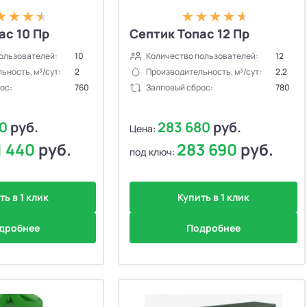
ас 10 Пр
Септик Топас 12 Пр
ользователей:
10
Количество пользователей:
12
ьность, м³/сут:
2
Производительность, м³/сут:
2.2
ос:
760
Залповый сброс:
780
30
руб.
283 680
руб.
Цена:
1 440
руб.
283 690
руб.
под ключ:
ть в 1 клик
Купить в 1 клик
дробнее
Подробнее