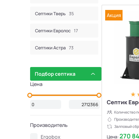
Септики Тверь
35
Акция
Септики Евролос
17
Септики Астра
73
Септик Евробион
60
Подбор септика
Септики КИТ
44
Цена
Септики Итал
16
Септик Евр
Количество п
Септики Bunker
2
Производител
Производитель
Залповый сбр
Септики Атлос
10
270 8
Ergobox
Цена: