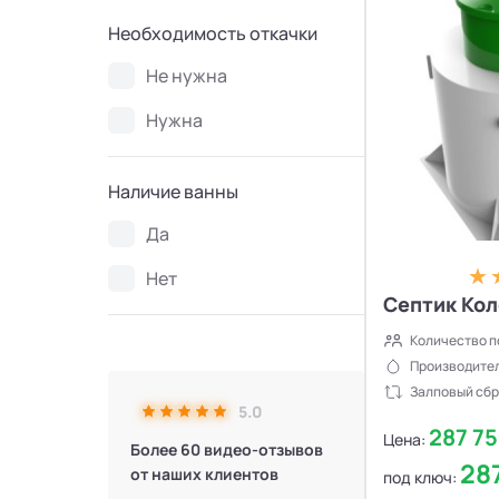
Необходимость откачки
Не нужна
Нужна
Наличие ванны
Да
Нет
Септик Кол
Количество п
Производител
Залповый сбр
5.0
287 7
Цена:
Более 60 видео-отзывов
28
от наших клиентов
под ключ: