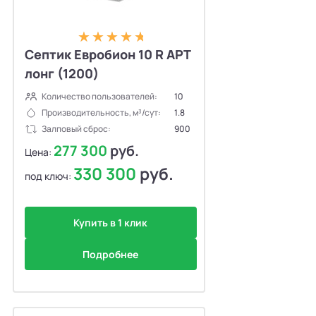
Септик Евробион 10 R АРТ
лонг (1200)
Количество пользователей:
10
Производительность, м³/сут:
1.8
Залповый сброс:
900
277 300
руб.
Цена:
330 300
руб.
под ключ:
Купить в 1 клик
Подробнее