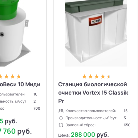
оВеси 10 Миди
Станция биологической
очистки Vortex 15 Classik
ользователей:
10
Pr
ьность, м³/сут:
2
ос:
700
Количество пользователей:
15
Производительность, м³/сут:
3
55
руб.
Залповый сброс:
650
7 760
руб.
288 000
руб.
Цена: