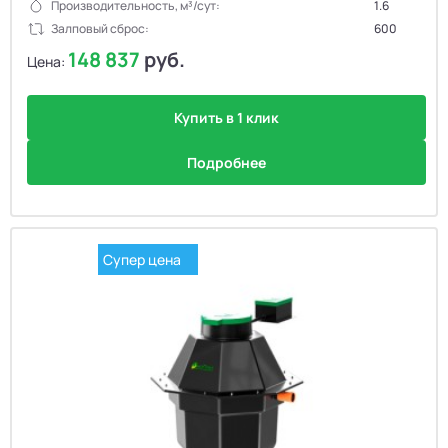
Производительность, м³/сут:
1.6
Залповый сброс:
600
148 837
руб.
Цена:
Купить в 1 клик
Подробнее
Супер цена