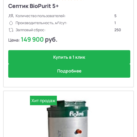
Септик BioPurit 5+
Количество пользователей:
5
Производительность, м³/сут:
1
Залповый сброс:
250
149 900
руб.
Цена:
Купить в 1 клик
Подробнее
Хит продаж