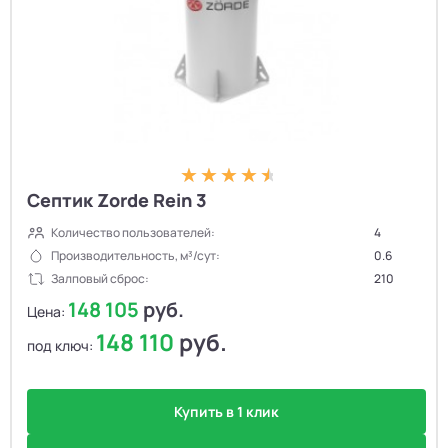
Септик Zorde Rein 3
Количество пользователей:
4
Производительность, м³/сут:
0.6
Залповый сброс:
210
148 105
руб.
Цена:
148 110
руб.
под ключ:
Купить в 1 клик