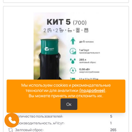
Мы используем cookies и рекомендательные
технологии для аналитики
(подробнее)
.
Вы можете принять или отклонить их.
Ок
Септик КИТ 5 (700)
Количество пользователей:
5
Производительность, м³/сут:
1
Залповый сброс:
265