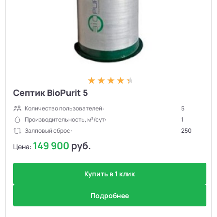
Септик BioPurit 5
Количество пользователей:
5
Производительность, м³/сут:
1
Залповый сброс:
250
149 900
руб.
Цена:
Купить в 1 клик
Подробнее